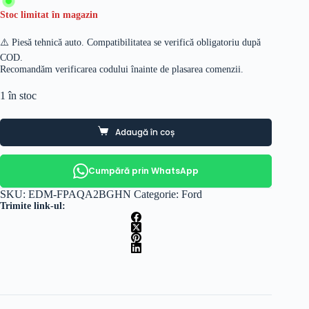
Stoc limitat în magazin
⚠️ Piesă tehnică auto. Compatibilitatea se verifică obligatoriu după
COD.
Recomandăm verificarea codului înainte de plasarea comenzii.
1 în stoc
Adaugă în coș
Cumpără prin WhatsApp
SKU:
EDM-FPAQA2BGHN
Categorie:
Ford
Trimite link-ul: