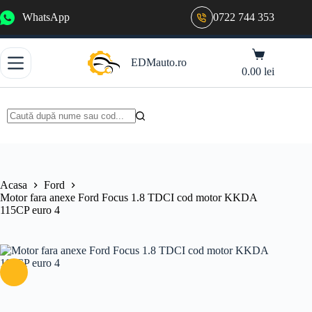
Sari
WhatsApp
0722 744 353
la
conținut
Coș
EDMauto.ro
de
0.00
lei
cumpărături
Niciun
rezultat
Acasa
Ford
Motor fara anexe Ford Focus 1.8 TDCI cod motor KKDA
115CP euro 4