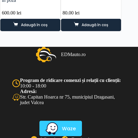
in poza
GC EM
600.00
lei
80.00
lei
330.0
Adaugă în coș
Adaugă în coș
EDMauto.ro
Program de ridicare comenzi și relații cu clienții:
10:00 - 18:00
Adresă:
Str. Capitan Hoarca nr 75, municipiul Dragasani,
judet Valcea
Waze