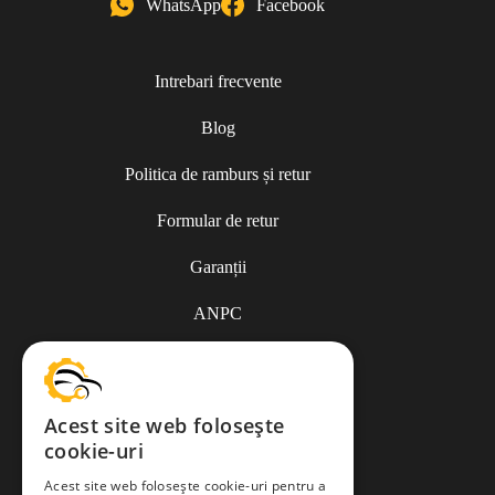
WhatsApp
Facebook
Intrebari frecvente
Blog
Politica de ramburs și retur
Formular de retur
Garanții
ANPC
Termeni și condiții
Acest site web folosește
cookie-uri
Politica de Cookies
Acest site web folosește cookie-uri pentru a