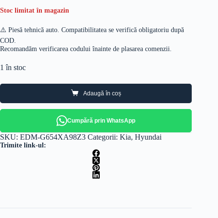
Stoc limitat în magazin
⚠️ Piesă tehnică auto. Compatibilitatea se verifică obligatoriu după
COD.
Recomandăm verificarea codului înainte de plasarea comenzii.
1 în stoc
Adaugă în coș
Cumpără prin WhatsApp
SKU:
EDM-G654XA98Z3
Categorii:
Kia
,
Hyundai
Trimite link-ul: