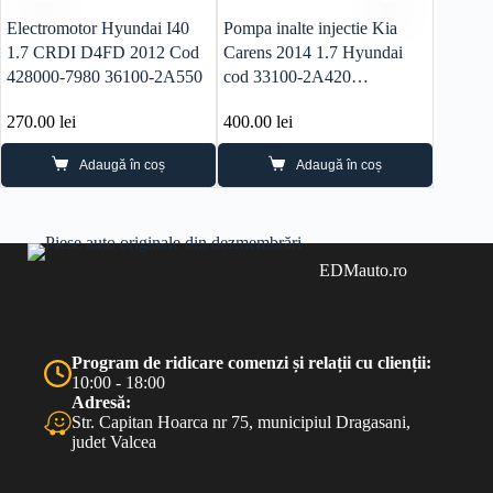
Electromotor Hyundai I40
Pompa inalte injectie Kia
Injecto
1.7 CRDI D4FD 2012 Cod
Carens 2014 1.7 Hyundai
D4FD 
428000-7980 36100-2A550
cod 33100-2A420
0445010206
270.00
lei
400.00
lei
320.0
Adaugă în coș
Adaugă în coș
EDMauto.ro
Program de ridicare comenzi și relații cu clienții:
10:00 - 18:00
Adresă:
Str. Capitan Hoarca nr 75, municipiul Dragasani,
judet Valcea