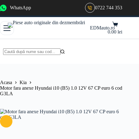
Sari
WhatsApp
0722 744 353
la
conținut
Coș
EDMauto.ro
de
0.00
lei
cumpărături
Niciun
rezultat
Acasa
Kia
Motor fara anexe Hyundai i10 (B5) 1.0 12V 67 CP euro 6 cod
G3LA