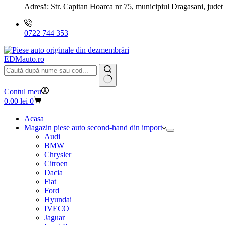
Adresă:
Str. Capitan Hoarca nr 75, municipiul Dragasani, judet
0722 744 353
EDMauto.ro
Niciun
Contul meu
rezultat
Coș
0.00
lei
0
de
cumpărături
Acasa
Magazin piese auto second-hand din import
Audi
BMW
Chrysler
Citroen
Dacia
Fiat
Ford
Hyundai
IVECO
Jaguar