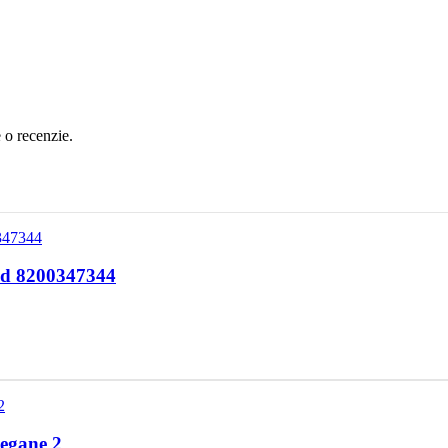
e o recenzie.
od 8200347344
egane 2