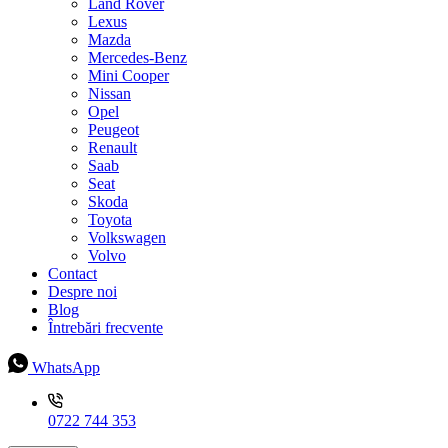
Land Rover
Lexus
Mazda
Mercedes-Benz
Mini Cooper
Nissan
Opel
Peugeot
Renault
Saab
Seat
Skoda
Toyota
Volkswagen
Volvo
Contact
Despre noi
Blog
Întrebări frecvente
WhatsApp
0722 744 353