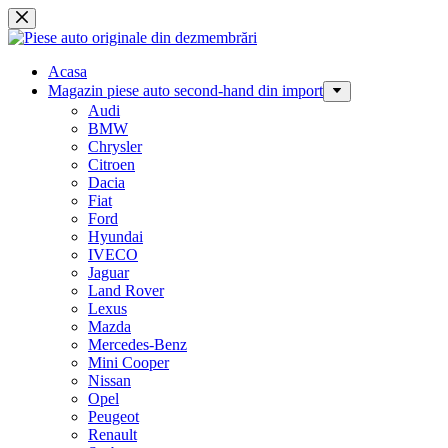
Sari
la
conținut
Acasa
Magazin piese auto second-hand din import
Audi
BMW
Chrysler
Citroen
Dacia
Fiat
Ford
Hyundai
IVECO
Jaguar
Land Rover
Lexus
Mazda
Mercedes-Benz
Mini Cooper
Nissan
Opel
Peugeot
Renault