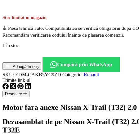
Stoc limitat în magazin
⚠️ Piesă tehnică auto. Compatibilitatea se verifică obligatoriu după C
Recomandăm verificarea codului înainte de plasarea comenzii.
1 în stoc
Cantitate
Motor
Cumpără prin WhatsApp
fara
Adaugă în coș
anexe
SKU:
EDM-CAKB5YC9ZD
Categorie:
Renault
Nissan
Trimite link-ul:
X-
Trail
Descriere
(T32)
2.0
Motor fara anexe Nissan X-Trail (T32) 2.
dCi
euro
6
Dezasamblat de pe Nissan X-Trail (T32) 2
an
2018
T32E
4x4