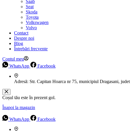
Saab
Seat
Skoda
Toyota
Volkswagen
Volvo
Contact
Despre noi
Blog
Întrebări frecvente
Contul meu
WhatsApp
Facebook
Adresă:
Str. Capitan Hoarca nr 75, municipiul Dragasani, judet
Coșul tău este în prezent gol.
Înapoi la magazin
WhatsApp
Facebook