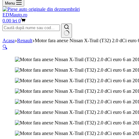
Menu
EDMauto.ro
Coș
0.00
lei
0
de
cumpărături
Niciun
Acasa
Renault
Motor fara anexe Nissan X-Trail (T32) 2.0 dCi eur
rezultat
🔍