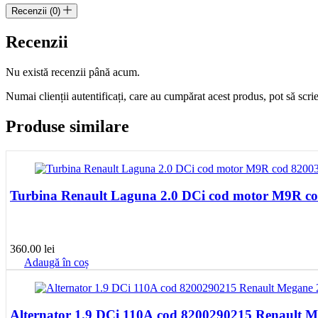
cod
Recenzii (0)
M9R868
Recenzii
Nu există recenzii până acum.
Numai clienții autentificați, care au cumpărat acest produs, pot să scri
Produse similare
Turbina Renault Laguna 2.0 DCi cod motor M9R c
360.00
lei
Adaugă în coș
Alternator 1.9 DCi 110A cod 8200290215 Renault M