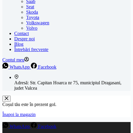
Saab
Seat
Skoda
Toyota
Volkswagen
Volvo
Contact
Despre noi
Blog
Întrebări frecvente
Contul meu
WhatsApp
Facebook
Adresă:
Str. Capitan Hoarca nr 75, municipiul Dragasani,
judet Valcea
Coșul tău este în prezent gol.
Înapoi la magazin
WhatsApp
Facebook