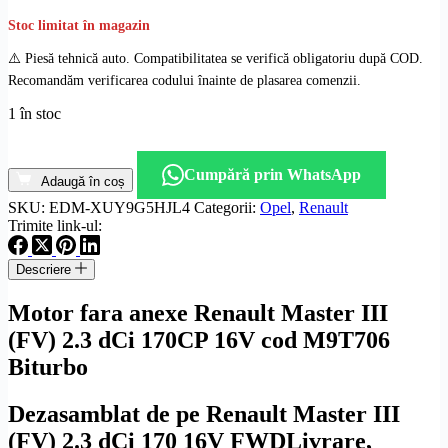
Stoc limitat în magazin
⚠️ Piesă tehnică auto. Compatibilitatea se verifică obligatoriu după COD.
Recomandăm verificarea codului înainte de plasarea comenzii.
1 în stoc
Cantitate
Motor
Cumpără prin WhatsApp
fara
Adaugă în coș
anexe
SKU:
EDM-XUY9G5HJL4
Categorii:
Opel
,
Renault
Renault
Trimite link-ul:
Master
III
Descriere
(FV)
2.3
Motor fara anexe Renault Master III
dCi
170CP
(FV) 2.3 dCi 170CP 16V cod M9T706
16V
Biturbo
cod
M9T706
Dezasamblat de pe Renault Master III
(FV) 2.3 dCi 170 16V FWD
Livrare,