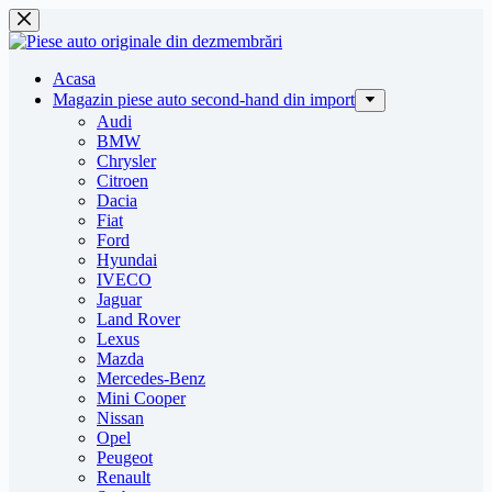
Sari
la
conținut
Acasa
Magazin piese auto second-hand din import
Audi
BMW
Chrysler
Citroen
Dacia
Fiat
Ford
Hyundai
IVECO
Jaguar
Land Rover
Lexus
Mazda
Mercedes-Benz
Mini Cooper
Nissan
Opel
Peugeot
Renault