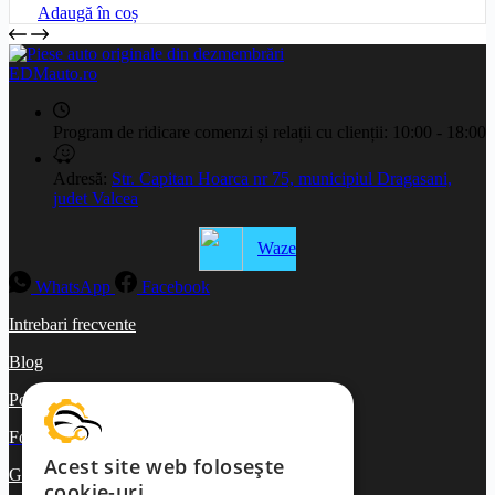
Adaugă în coș
EDMauto.ro
Program de ridicare comenzi și relații cu clienții:
10:00 - 18:00
Adresă:
Str. Capitan Hoarca nr 75, municipiul Dragasani,
judet Valcea
Waze
WhatsApp
Facebook
Intrebari frecvente
Blog
Politica de ramburs și retur
Formular de retur
Acest site web folosește
Garanții
cookie-uri