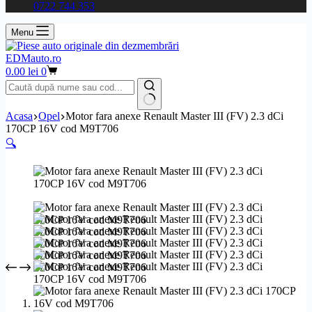
0722 744 353
Menu
EDMauto.ro
Coș
0.00
lei
0
de
cumpărături
Niciun
Acasa
Opel
Motor fara anexe Renault Master III (FV) 2.3 dCi
rezultat
170CP 16V cod M9T706
🔍