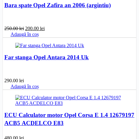
Bara spate Opel Zafira an 2006 (argintiu)
Prețul
Prețul
250.00
lei
200.00
lei
inițial
curent
Adaugă în coș
a
este:
fost:
200.00 lei.
250.00 lei.
Far stanga Opel Antara 2014 Uk
290.00
lei
Adaugă în coș
ECU Calculator motor Opel Corsa E 1.4 12679197
ACB5 ACDELCO E83
480.00
lei