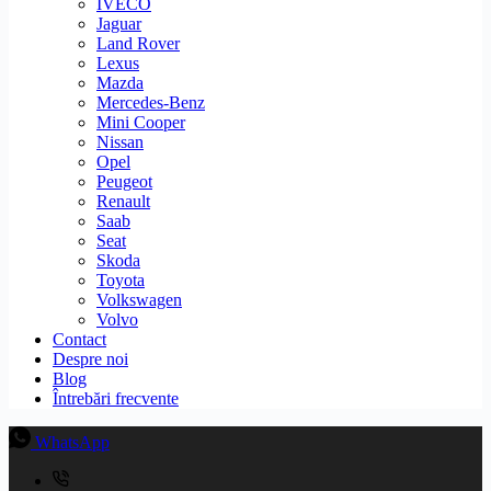
IVECO
Jaguar
Land Rover
Lexus
Mazda
Mercedes-Benz
Mini Cooper
Nissan
Opel
Peugeot
Renault
Saab
Seat
Skoda
Toyota
Volkswagen
Volvo
Contact
Despre noi
Blog
Întrebări frecvente
WhatsApp