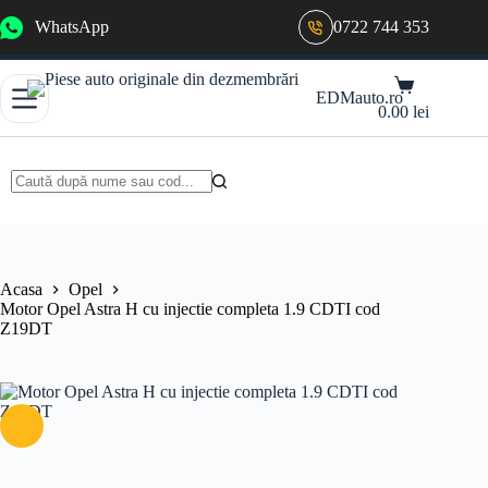
Sari
WhatsApp
0722 744 353
la
conținut
Coș
EDMauto.ro
de
0.00
lei
cumpărături
Niciun
rezultat
Acasa
Opel
Motor Opel Astra H cu injectie completa 1.9 CDTI cod
Z19DT