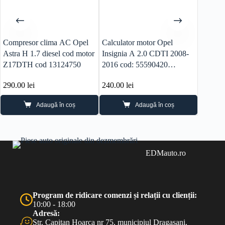
Compresor clima AC Opel
Calculator motor Opel
ECU Ca
Astra H 1.7 diesel cod motor
Insignia A 2.0 CDTI 2008-
2.0 CD
Z17DTH cod 13124750
2016 cod: 55590420
55590
0281019088
290.00
lei
240.00
lei
290.0
Adaugă în coș
Adaugă în coș
EDMauto.ro
Program de ridicare comenzi și relații cu clienții:
10:00 - 18:00
Adresă:
Str. Capitan Hoarca nr 75, municipiul Dragasani,