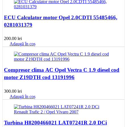
ECU Calculator motor Opel 2.0CDTI 55485466,
0281031379
200.00
lei
Adaugă în coș
Compresor clima AC Opel Vectra C 1.9 diesel cod
motor Z19DTH cod 13191996
300.00
lei
Adaugă în coș
Turbina H8200466021 LAT07241R 2.0 DCi