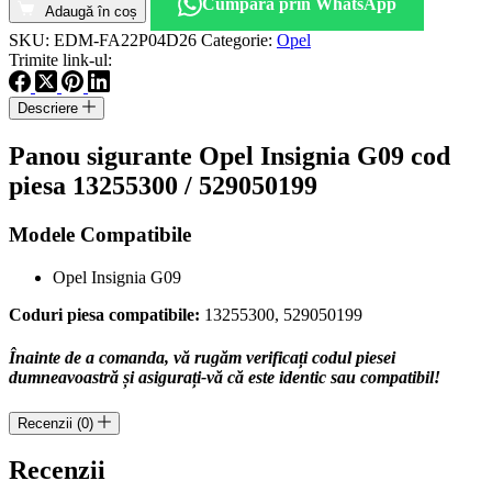
Cumpără prin WhatsApp
sigurante
Adaugă în coș
Opel
SKU:
EDM-FA22P04D26
Categorie:
Opel
Insignia
Trimite link-ul:
G09
cod
Descriere
piesa
13255300
Panou sigurante Opel Insignia G09 cod
piesa 13255300 / 529050199
Modele Compatibile
Opel Insignia G09
Coduri piesa compatibile:
13255300, 529050199
Înainte de a comanda, vă rugăm verificați codul piesei
dumneavoastră și asigurați-vă că este identic sau compatibil!
Recenzii (0)
Recenzii