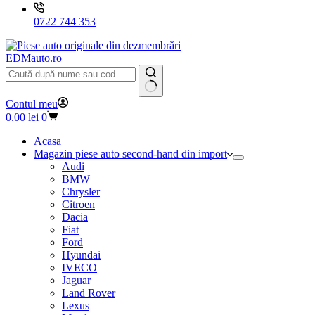
0722 744 353
EDMauto.ro
Niciun
Contul meu
rezultat
Coș
0.00
lei
0
de
cumpărături
Acasa
Magazin piese auto second-hand din import
Audi
BMW
Chrysler
Citroen
Dacia
Fiat
Ford
Hyundai
IVECO
Jaguar
Land Rover
Lexus