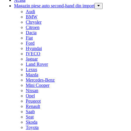
Acasa
Magazin piese auto second-hand din import
Audi
BMW
Chrysler
Citroen
Dacia
Fiat
Ford
Hyundai
IVECO
Jaguar
Land Rover
Lexus
Mazda
Mercedes-Benz
Mini Cooper
Nissan
Opel
Peugeot
Renault
Saab
Seat
Skoda
Toyota