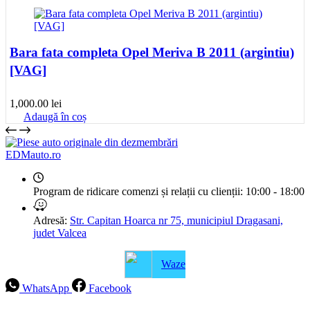
Bara fata completa Opel Meriva B 2011 (argintiu)
[VAG]
1,000.00
lei
Adaugă în coș
EDMauto.ro
Program de ridicare comenzi și relații cu clienții:
10:00 - 18:00
Adresă:
Str. Capitan Hoarca nr 75, municipiul Dragasani,
judet Valcea
Waze
WhatsApp
Facebook