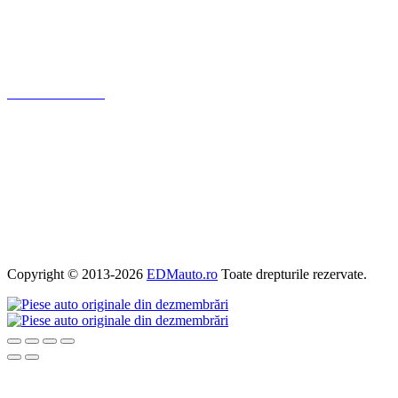
Intrebari frecvente
Blog
Politica de ramburs și retur
Formular de retur
Garanții
ANPC
Termeni și condiții
Politica de Cookies
Politica de confidențialitate
Copyright © 2013-2026
EDMauto.ro
Toate drepturile rezervate.