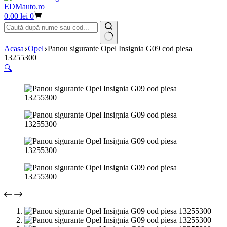
EDMauto.ro
Coș
0.00
lei
0
de
cumpărături
Niciun
Acasa
Opel
Panou sigurante Opel Insignia G09 cod piesa
rezultat
13255300
🔍