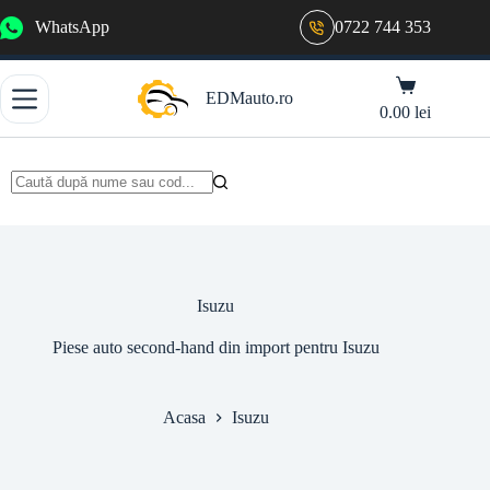
Sari
WhatsApp
0722 744 353
la
conținut
Coș
EDMauto.ro
de
0.00
lei
cumpărături
Niciun
rezultat
Isuzu
Piese auto second-hand din import pentru Isuzu
Acasa
Isuzu