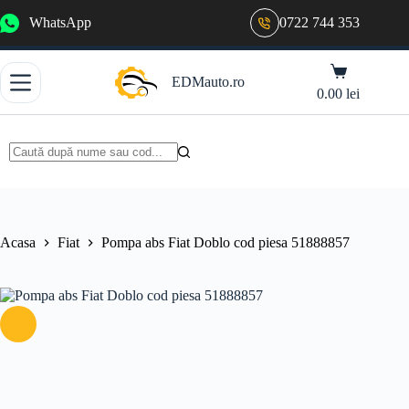
Sari
WhatsApp
0722 744 353
la
conținut
Coș
EDMauto.ro
de
0.00
lei
cumpărături
Niciun
rezultat
Acasa
Fiat
Pompa abs Fiat Doblo cod piesa 51888857