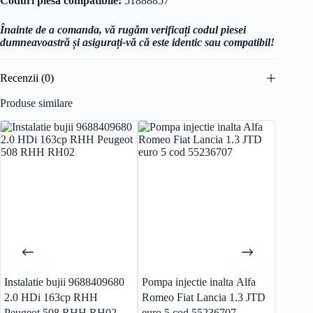
Coduri piesa compatibile:
51888857
Înainte de a comanda, vă rugăm verificați codul piesei
dumneavoastră și asigurați-vă că este identic sau compatibil!
Recenzii (0)
Produse similare
Instalatie bujii 9688409680
Pompa injectie inalta Alfa
Supapa
2.0 HDi 163cp RHH
Romeo Fiat Lancia 1.3 JTD
2.0 HDI cod 
Peugeot 508 RHH RH02
euro 5 cod 55236707
RHH R