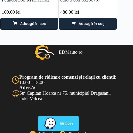
100.00
lei
480.00
lei
70.00
l
Adaugă în coș
Adaugă în coș
EDMauto.ro
Program de ridicare comenzi și relații cu clienții:
10:00 - 18:00
Adresă:
Str. Capitan Hoarca nr 75, municipiul Dragasani,
judet Valcea
Waze