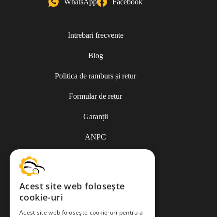
WhatsApp
Facebook
Intrebari frecvente
Blog
Politica de ramburs și retur
Formular de retur
Garanții
ANPC
Termeni și condiții
Acest site web folosește
cookie-uri
Politica de Cookies
Acest site web folosește cookie-uri pentru a