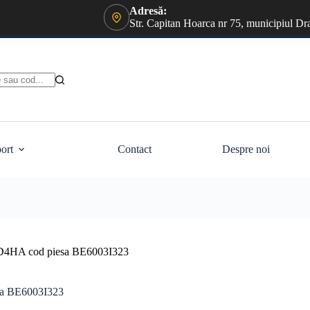
Adresă:
Str. Capitan Hoarca nr 75, municipiul Dr
ort
Contact
Despre noi
 D4HA cod piesa BE6003I323