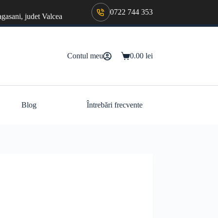
0722 744 353
agasani, judet Valcea
Contul meu
0.00
lei
Coș
de
cumpărături
Blog
Întrebări frecvente