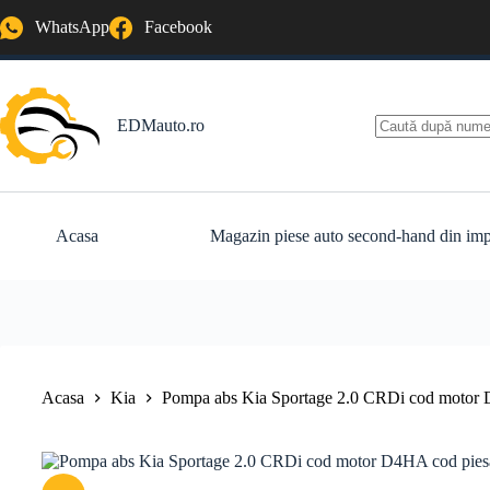
Sari
WhatsApp
Facebook
la
conținut
EDMauto.ro
Niciun
rezultat
Acasa
Magazin piese auto second-hand din imp
Acasa
Kia
Pompa abs Kia Sportage 2.0 CRDi cod motor