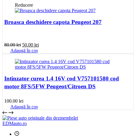
Reducere
Broasca deschidere capota Peugeot 207
Prețul
Prețul
80.00
lei
50.00
lei
inițial
curent
Adaugă în coș
a
este:
fost:
50.00 lei.
80.00 lei.
Intinzator curea 1.4 16V cod V757101580 cod
motor 8FS/5FW Peugeot/Citroen DS
100.00
lei
Adaugă în coș
EDMauto.ro