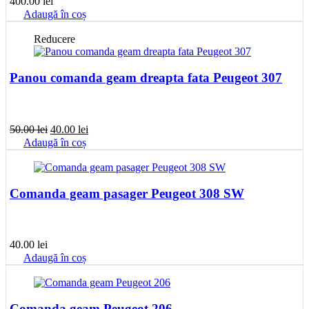
400.00
lei
Adaugă în coș
Reducere
Panou comanda geam dreapta fata Peugeot 307
Prețul
Prețul
50.00
lei
40.00
lei
inițial
curent
Adaugă în coș
a
este:
fost:
40.00 lei.
50.00 lei.
Comanda geam pasager Peugeot 308 SW
40.00
lei
Adaugă în coș
Comanda geam Peugeot 206