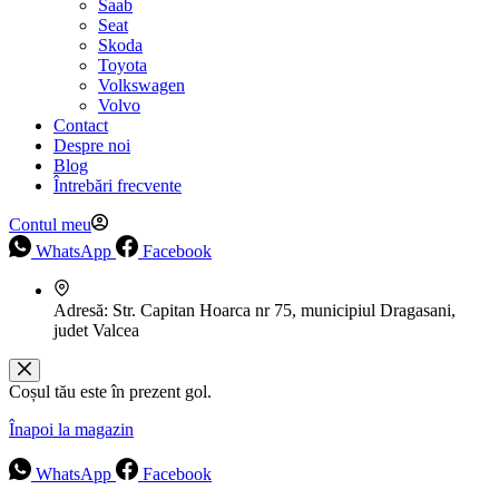
Saab
Seat
Skoda
Toyota
Volkswagen
Volvo
Contact
Despre noi
Blog
Întrebări frecvente
Contul meu
WhatsApp
Facebook
Adresă:
Str. Capitan Hoarca nr 75, municipiul Dragasani,
judet Valcea
Coșul tău este în prezent gol.
Înapoi la magazin
WhatsApp
Facebook