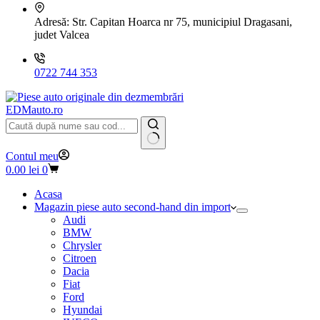
Adresă:
Str. Capitan Hoarca nr 75, municipiul Dragasani,
judet Valcea
0722 744 353
EDMauto.ro
Niciun
Contul meu
rezultat
Coș
0.00
lei
0
de
cumpărături
Acasa
Magazin piese auto second-hand din import
Audi
BMW
Chrysler
Citroen
Dacia
Fiat
Ford
Hyundai