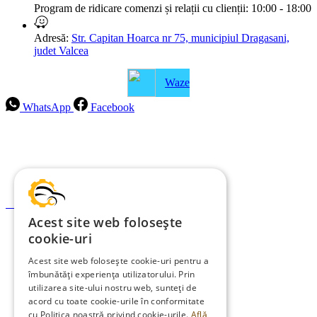
Program de ridicare comenzi și relații cu clienții:
10:00 - 18:00
Adresă:
Str. Capitan Hoarca nr 75, municipiul Dragasani,
judet Valcea
Waze
WhatsApp
Facebook
Intrebari frecvente
Blog
Politica de ramburs și retur
Formular de retur
Acest site web folosește
Garanții
cookie-uri
ANPC
Acest site web folosește cookie-uri pentru a
îmbunătăți experiența utilizatorului. Prin
Termeni și condiții
utilizarea site-ului nostru web, sunteți de
Politica de Cookies
acord cu toate cookie-urile în conformitate
cu Politica noastră privind cookie-urile.
Află