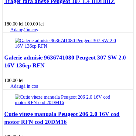
Trager fara anexe Peugeot 307 1.4 HDi 8HZ
Prețul
Prețul
180.00
lei
100.00
lei
inițial
curent
Adaugă în coș
a
este:
fost:
100.00 lei.
180.00 lei.
Galerie admisie 9636741080 Peugeot 307 SW 2.0
16V 136cp RFN
100.00
lei
Adaugă în coș
Cutie viteze manuala Peugeot 206 2.0 16V cod
motor RFN cod 20DM16