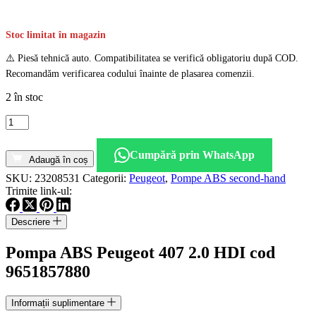
Stoc limitat în magazin
⚠️ Piesă tehnică auto. Compatibilitatea se verifică obligatoriu după COD.
Recomandăm verificarea codului înainte de plasarea comenzii.
2 în stoc
Cantitate
Pompa
ABS
Cumpără prin WhatsApp
Peugeot
Adaugă în coș
407
SKU:
23208531
Categorii:
Peugeot
,
Pompe ABS second-hand
2.0
Trimite link-ul:
HDI
cod
9651857880
Descriere
Pompa ABS Peugeot 407 2.0 HDI cod
9651857880
Informații suplimentare