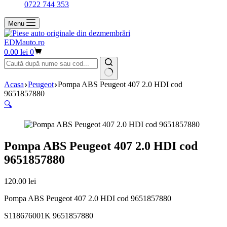
0722 744 353
Menu
EDMauto.ro
Coș
0.00
lei
0
de
cumpărături
Niciun
Acasa
Peugeot
Pompa ABS Peugeot 407 2.0 HDI cod
rezultat
9651857880
🔍
Pompa ABS Peugeot 407 2.0 HDI cod
9651857880
120.00
lei
Pompa ABS Peugeot 407 2.0 HDI cod 9651857880
S118676001K 9651857880