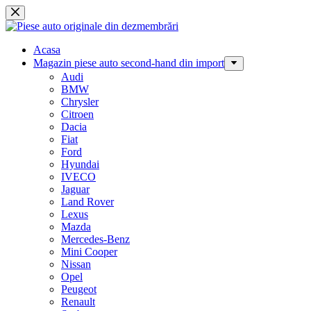
Sari
la
conținut
Acasa
Magazin piese auto second-hand din import
Audi
BMW
Chrysler
Citroen
Dacia
Fiat
Ford
Hyundai
IVECO
Jaguar
Land Rover
Lexus
Mazda
Mercedes-Benz
Mini Cooper
Nissan
Opel
Peugeot
Renault