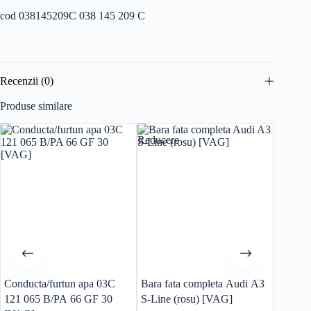
cod 038145209C 038 145 209 C
Recenzii (0)
Produse similare
Reducere
Conducta/furtun apa 03C
Bara fata completa Audi A3
Calcul
121 065 B/PA 66 GF 30
S-Line (rosu) [VAG]
A3 1.6