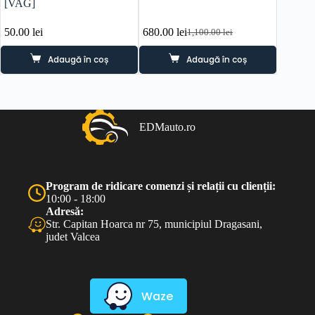
[VAG]
06A90
50.00
lei
680.00
lei
160.0
1,100.00
lei
Prețul
Prețul
inițial
curent
Adaugă în coș
Adaugă în coș
a
este:
fost:
680.00 lei.
1,100.00 lei.
EDMauto.ro
Program de ridicare comenzi și relații cu clienții:
10:00 - 18:00
Adresă:
Str. Capitan Hoarca nr 75, municipiul Dragasani,
judet Valcea
Waze