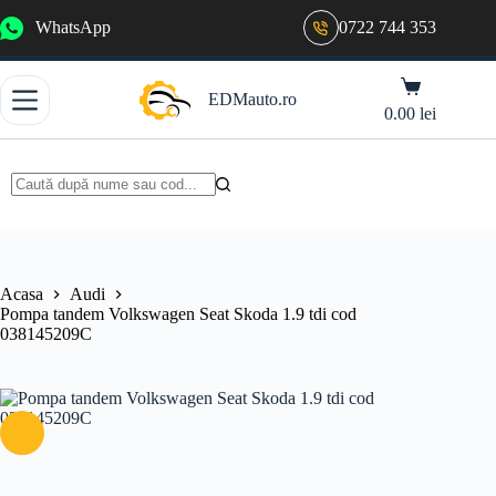
Sari
WhatsApp
0722 744 353
la
conținut
Coș
EDMauto.ro
de
0.00
lei
cumpărături
Niciun
rezultat
Acasa
Audi
Pompa tandem Volkswagen Seat Skoda 1.9 tdi cod
038145209C