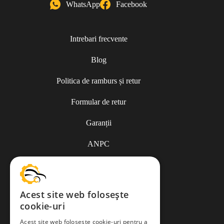
WhatsApp
Facebook
Intrebari frecvente
Blog
Politica de ramburs și retur
Formular de retur
Garanții
ANPC
Termeni și condiții
Acest site web folosește
cookie-uri
Politica de Cookies
Acest site web folosește cookie-uri pentru a