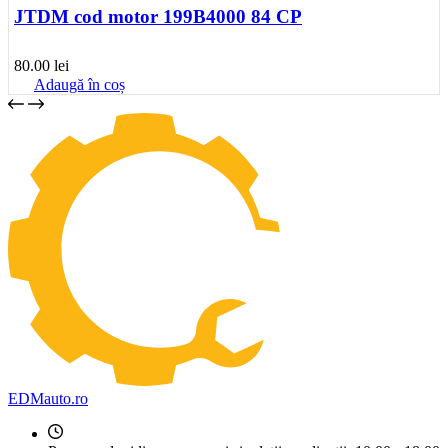
JTDM cod motor 199B4000 84 CP
80.00
lei
Adaugă în coș
EDMauto.ro