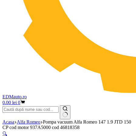
EDMauto.ro
Coș
0.00
lei
0
de
cumpărături
Niciun
Acasa
Alfa Romeo
Pompa vacuum Alfa Romeo 147 1.9 JTD 150
rezultat
CP cod motor 937A5000 cod 46818358
🔍