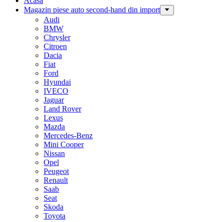
Acasa
Magazin piese auto second-hand din import
Audi
BMW
Chrysler
Citroen
Dacia
Fiat
Ford
Hyundai
IVECO
Jaguar
Land Rover
Lexus
Mazda
Mercedes-Benz
Mini Cooper
Nissan
Opel
Peugeot
Renault
Saab
Seat
Skoda
Toyota