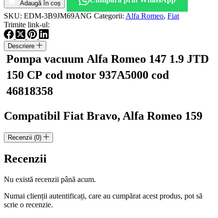
vacuum
Adaugă în coș
Alfa
SKU:
EDM-3B9JM69ANG
Categorii:
Alfa Romeo
,
Fiat
Romeo
Trimite link-ul:
147
1.9
Descriere
JTD
150
Pompa vacuum Alfa Romeo 147 1.9 JTD
CP
150 CP cod motor 937A5000 cod
cod
motor
46818358
937A5000
cod
46818358
Compatibil Fiat Bravo, Alfa Romeo 159
Recenzii (0)
Recenzii
Nu există recenzii până acum.
Numai clienții autentificați, care au cumpărat acest produs, pot să
scrie o recenzie.