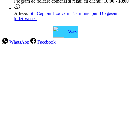
Program de ridicare comenzi și relații cu clienții:
10:00 - 18:00
Adresă:
Str. Capitan Hoarca nr 75, municipiul Dragasani,
judet Valcea
Waze
WhatsApp
Facebook
Intrebari frecvente
Blog
Politica de ramburs și retur
Formular de retur
Garanții
ANPC
Termeni și condiții
Politica de Cookies