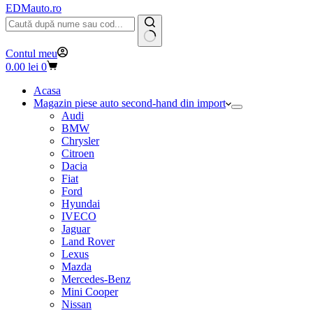
EDMauto.ro
Niciun
Contul meu
rezultat
Coș
0.00
lei
0
de
cumpărături
Acasa
Magazin piese auto second-hand din import
Audi
BMW
Chrysler
Citroen
Dacia
Fiat
Ford
Hyundai
IVECO
Jaguar
Land Rover
Lexus
Mazda
Mercedes-Benz
Mini Cooper
Nissan