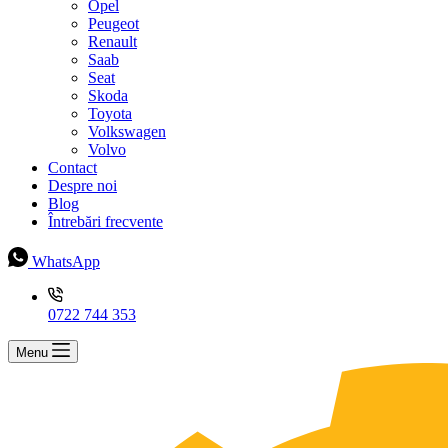
Opel
Peugeot
Renault
Saab
Seat
Skoda
Toyota
Volkswagen
Volvo
Contact
Despre noi
Blog
Întrebări frecvente
WhatsApp
0722 744 353
Menu