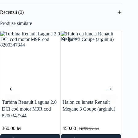
Recenzii (0)
Produse similare
Reducere
Turbina Renault Laguna 2.0
Haion cu luneta Renault
Usa st
DCi cod motor M9R cod
Megane 3 Coupe (argintiu)
3 1.5 D
8200347344
360.00
lei
450.00
lei
300.0
700.00
lei
Prețul
Prețul
inițial
curent