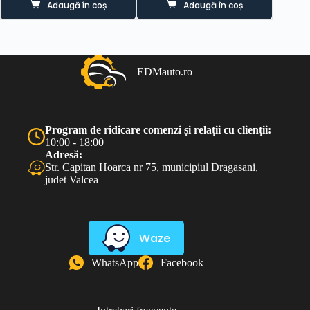
Adaugă în coș
Adaugă în coș
a
este:
fost:
450.00 lei.
700.00 lei.
EDMauto.ro
Program de ridicare comenzi și relații cu clienții:
10:00 - 18:00
Adresă:
Str. Capitan Hoarca nr 75, municipiul Dragasani,
judet Valcea
Waze
WhatsApp
Facebook