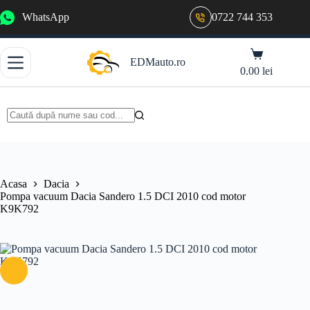
Sari
WhatsApp
0722 744 353
la
conținut
Coș
EDMauto.ro
de
0.00
lei
cumpărături
Niciun
rezultat
Acasa
Dacia
Pompa vacuum Dacia Sandero 1.5 DCI 2010 cod motor
K9K792