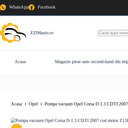
Sari
WhatsApp
Facebook
la
conținut
EDMauto.ro
Niciun
rezultat
Acasa
Magazin piese auto second-hand din imp
Acasa
Opel
Pompa vacuum Opel Corsa D 1.3 CDTI 20