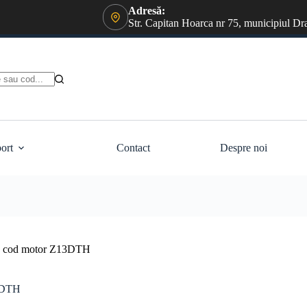
Adresă:
Str. Capitan Hoarca nr 75, municipiul Dr
ort
Contact
Despre noi
07 cod motor Z13DTH