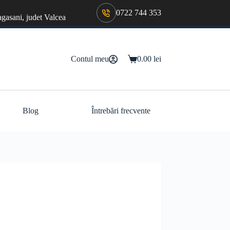
0722 744 353
agasani, judet Valcea
Contul meu
0.00
lei
Coș
de
cumpărături
Blog
Întrebări frecvente