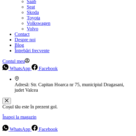
Saab
Seat
Skoda
Toyota
Volkswagen
Volvo
Contact
Despre noi
Blog
Întrebări frecvente
Contul meu
WhatsApp
Facebook
Adresă:
Str. Capitan Hoarca nr 75, municipiul Dragasani,
judet Valcea
Coșul tău este în prezent gol.
Înapoi la magazin
WhatsApp
Facebook