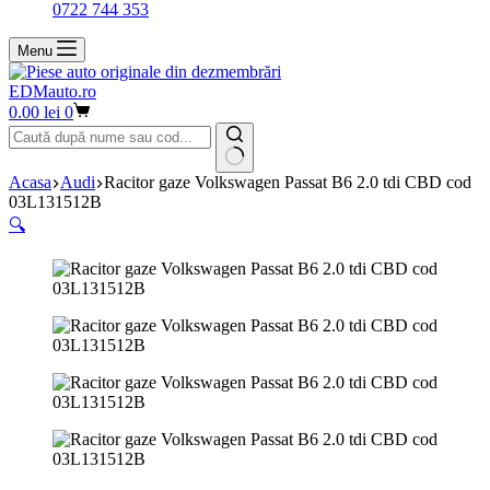
0722 744 353
Menu
EDMauto.ro
Coș
0.00
lei
0
de
cumpărături
Niciun
Acasa
Audi
Racitor gaze Volkswagen Passat B6 2.0 tdi CBD cod
rezultat
03L131512B
🔍