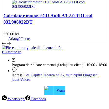
Calculator motor ECU Audi A3 2.0 TDI cod
03L906022DT
550.00
lei
Adaugă în coș
EDMauto.ro
Program de ridicare comenzi și relații cu clienții:
10:00 - 18:00
Adresă:
Str. Capitan Hoarca nr 75, municipiul Dragasani,
judet Valcea
Waze
WhatsApp
Facebook
Intrebari frecvente