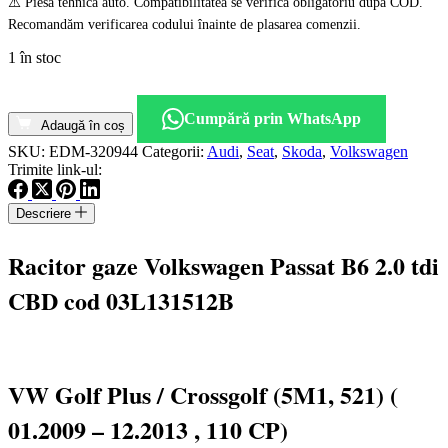
⚠️ Piesă tehnică auto. Compatibilitatea se verifică obligatoriu după COD.
Recomandăm verificarea codului înainte de plasarea comenzii.
1 în stoc
Cantitate
Racitor
Cumpără prin WhatsApp
gaze
Adaugă în coș
Volkswagen
SKU:
EDM-320944
Categorii:
Audi
,
Seat
,
Skoda
,
Volkswagen
Passat
Trimite link-ul:
B6
2.0
Descriere
tdi
CBD
cod
Racitor gaze Volkswagen Passat B6 2.0 tdi
03L131512B
CBD cod 03L131512B
VW Golf Plus / Crossgolf (5M1, 521) (
01.2009 – 12.2013 , 110 CP)