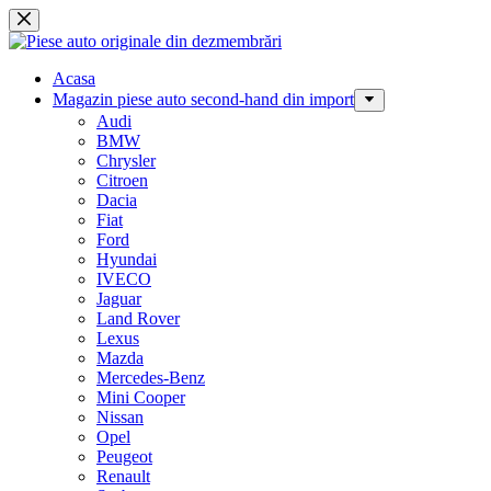
Sari
la
conținut
Acasa
Magazin piese auto second-hand din import
Audi
BMW
Chrysler
Citroen
Dacia
Fiat
Ford
Hyundai
IVECO
Jaguar
Land Rover
Lexus
Mazda
Mercedes-Benz
Mini Cooper
Nissan
Opel
Peugeot
Renault