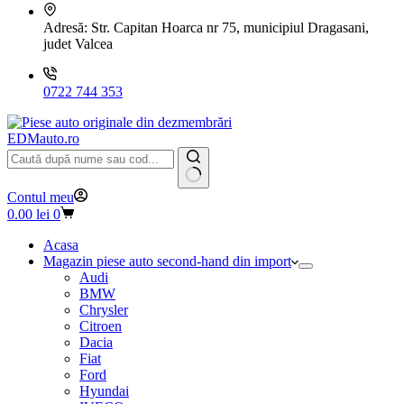
Adresă:
Str. Capitan Hoarca nr 75, municipiul Dragasani,
judet Valcea
0722 744 353
EDMauto.ro
Niciun
Contul meu
rezultat
Coș
0.00
lei
0
de
cumpărături
Acasa
Magazin piese auto second-hand din import
Audi
BMW
Chrysler
Citroen
Dacia
Fiat
Ford
Hyundai