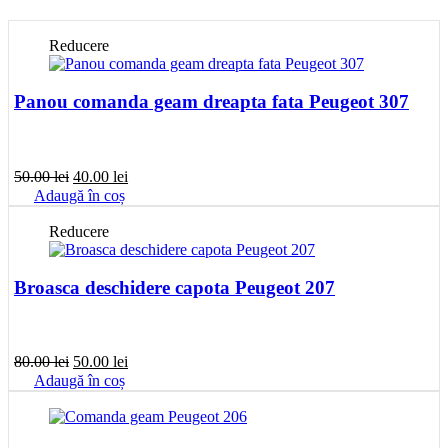
Reducere
Panou comanda geam dreapta fata Peugeot 307
Prețul
Prețul
50.00
lei
40.00
lei
inițial
curent
Adaugă în coș
a
este:
fost:
40.00 lei.
Reducere
50.00 lei.
Broasca deschidere capota Peugeot 207
Prețul
Prețul
80.00
lei
50.00
lei
inițial
curent
Adaugă în coș
a
este:
fost:
50.00 lei.
80.00 lei.