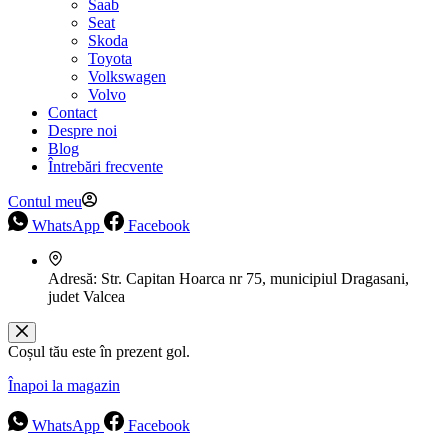
Saab
Seat
Skoda
Toyota
Volkswagen
Volvo
Contact
Despre noi
Blog
Întrebări frecvente
Contul meu
WhatsApp
Facebook
Adresă:
Str. Capitan Hoarca nr 75, municipiul Dragasani,
judet Valcea
Coșul tău este în prezent gol.
Înapoi la magazin
WhatsApp
Facebook