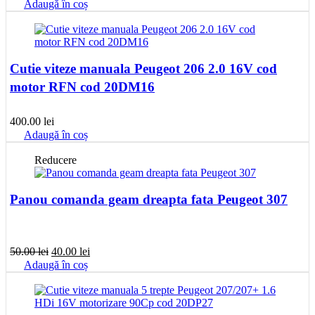
Adaugă în coș
Cutie viteze manuala Peugeot 206 2.0 16V cod
motor RFN cod 20DM16
400.00
lei
Adaugă în coș
Reducere
Panou comanda geam dreapta fata Peugeot 307
Prețul
Prețul
50.00
lei
40.00
lei
inițial
curent
Adaugă în coș
a
este:
fost:
40.00 lei.
50.00 lei.