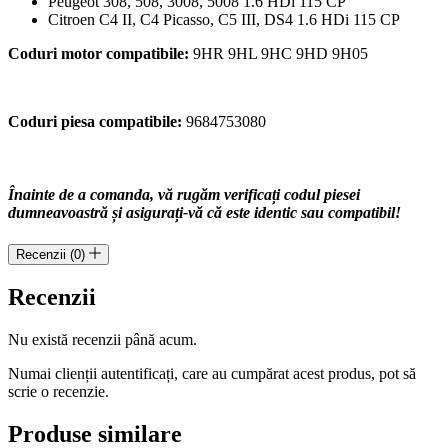
Peugeot 308, 508, 3008, 5008 1.6 HDi 115 CP
Citroen C4 II, C4 Picasso, C5 III, DS4 1.6 HDi 115 CP
Coduri motor compatibile:
9HR 9HL 9HC 9HD 9H05
Coduri piesa compatibile:
9684753080
Înainte de a comanda, vă rugăm verificați codul piesei
dumneavoastră și asigurați-vă că este identic sau compatibil!
Recenzii (0)
Recenzii
Nu există recenzii până acum.
Numai clienții autentificați, care au cumpărat acest produs, pot să
scrie o recenzie.
Produse similare