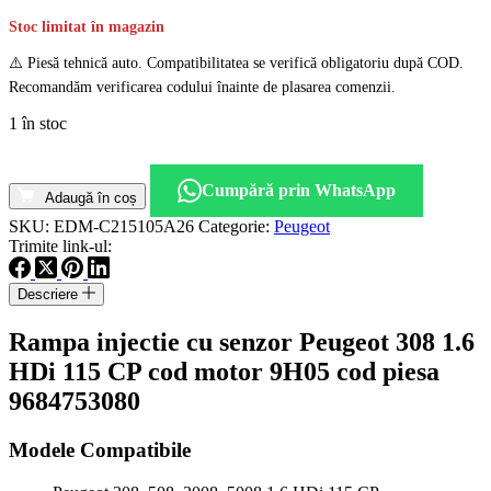
Stoc limitat în magazin
⚠️ Piesă tehnică auto. Compatibilitatea se verifică obligatoriu după COD.
Recomandăm verificarea codului înainte de plasarea comenzii.
1 în stoc
Cantitate
Rampa
Cumpără prin WhatsApp
injectie
Adaugă în coș
cu
SKU:
EDM-C215105A26
Categorie:
Peugeot
senzor
Trimite link-ul:
Peugeot
308
Descriere
1.6
HDi
Rampa injectie cu senzor Peugeot 308 1.6
115
CP
HDi 115 CP cod motor 9H05 cod piesa
cod
9684753080
motor
9H05
cod
Modele Compatibile
piesa
9684753080