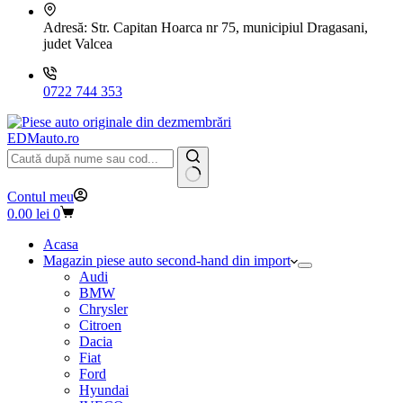
Adresă:
Str. Capitan Hoarca nr 75, municipiul Dragasani,
judet Valcea
0722 744 353
EDMauto.ro
Niciun
Contul meu
rezultat
Coș
0.00
lei
0
de
cumpărături
Acasa
Magazin piese auto second-hand din import
Audi
BMW
Chrysler
Citroen
Dacia
Fiat
Ford
Hyundai