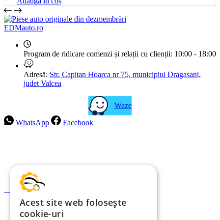
Adaugă în coș
EDMauto.ro
Program de ridicare comenzi și relații cu clienții:
10:00 - 18:00
Adresă:
Str. Capitan Hoarca nr 75, municipiul Dragasani,
judet Valcea
Waze
WhatsApp
Facebook
Intrebari frecvente
Blog
Politica de ramburs și retur
Formular de retur
Acest site web folosește
Garanții
cookie-uri