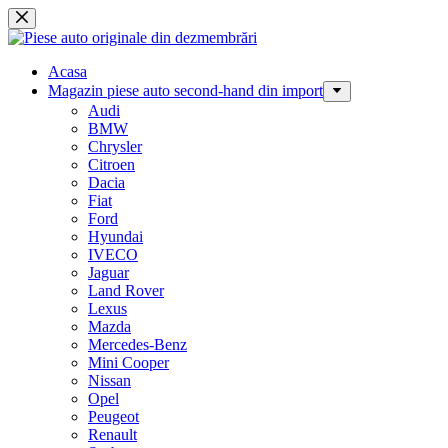
Sari
la
conținut
Acasa
Magazin piese auto second-hand din import
Audi
BMW
Chrysler
Citroen
Dacia
Fiat
Ford
Hyundai
IVECO
Jaguar
Land Rover
Lexus
Mazda
Mercedes-Benz
Mini Cooper
Nissan
Opel
Peugeot
Renault