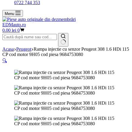
0722 744 353
Menu
EDMauto.ro
Coș
0.00
lei
0
de
cumpărături
Niciun
Acasa
Peugeot
Rampa injectie cu senzor Peugeot 308 1.6 HDi 115
rezultat
CP cod motor 9H05 cod piesa 9684753080
🔍