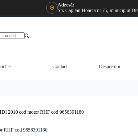
Adresă:
Str. Capitan Hoarca nr 75, municipiul Dr
ort
Contact
Despre noi
0 HDI 2010 cod motor RHF cod 9656391180