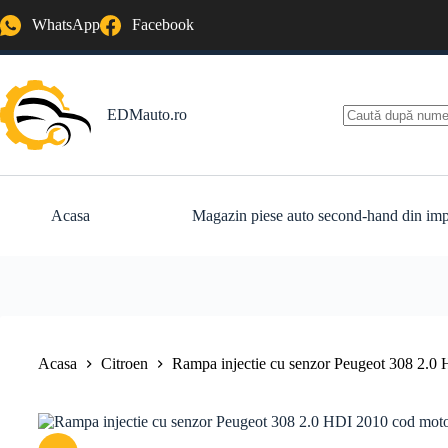
Sari
WhatsApp
Facebook
la
conținut
EDMauto.ro
Niciun
rezultat
Acasa
Magazin piese auto second-hand din imp
Acasa
Citroen
Rampa injectie cu senzor Peugeot 308 2.