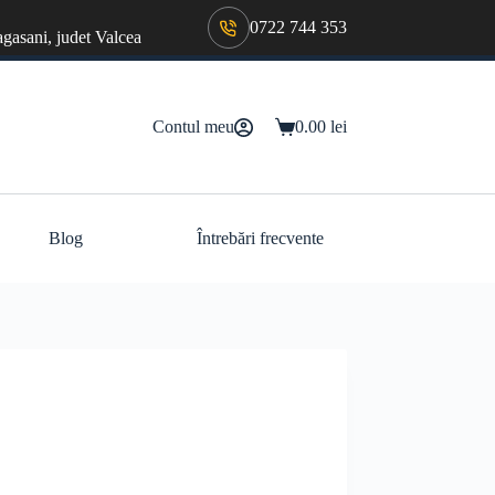
0722 744 353
agasani, judet Valcea
Contul meu
0.00
lei
Coș
de
cumpărături
Blog
Întrebări frecvente