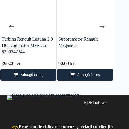
Turbina Renault Laguna 2.0
Suport motor Renault
Macara 
DCi cod motor M9R cod
Megane 3
Renaul
8200347344
360.00
lei
90.00
lei
250.0
Adaugă în coș
Adaugă în coș
EDMauto.ro
Program de ridicare comenzi și relații cu clienții: