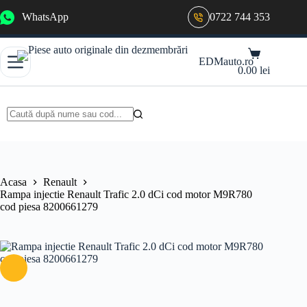
Sari
WhatsApp
0722 744 353
la
conținut
Coș
EDMauto.ro
de
0.00
lei
cumpărături
Niciun
rezultat
Acasa
Renault
Rampa injectie Renault Trafic 2.0 dCi cod motor M9R780
cod piesa 8200661279