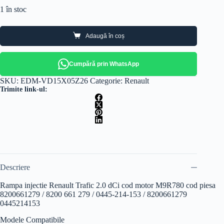
1 în stoc
Adaugă în coș
Cumpără prin WhatsApp
SKU:
EDM-VD15X05Z26
Categorie:
Renault
Trimite link-ul:
Descriere
Rampa injectie Renault Trafic 2.0 dCi cod motor M9R780 cod piesa
8200661279 / 8200 661 279 / 0445-214-153 / 8200661279
0445214153
Modele Compatibile