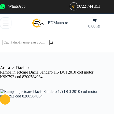
Sari
WhatsApp
0722 744 353
la
conținut
Coș
EDMauto.ro
de
0.00
lei
cumpărături
Niciun
rezultat
Acasa
Dacia
Rampa injectoare Dacia Sandero 1.5 DCI 2010 cod motor
K9K792 cod 8200584034