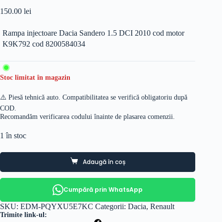
150.00
lei
Rampa injectoare Dacia Sandero 1.5 DCI 2010 cod motor
K9K792 cod 8200584034
Stoc limitat în magazin
⚠️ Piesă tehnică auto. Compatibilitatea se verifică obligatoriu după
COD.
Recomandăm verificarea codului înainte de plasarea comenzii.
1 în stoc
Adaugă în coș
Cumpără prin WhatsApp
SKU:
EDM-PQYXU5E7KC
Categorii:
Dacia
,
Renault
Trimite link-ul: