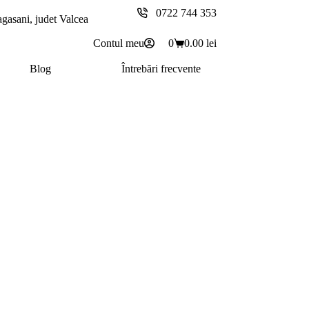
0722 744 353
agasani, judet Valcea
Contul meu
0
0.00
lei
Coș
de
Blog
Întrebări frecvente
cumpărături