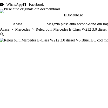
Sari
WhatsApp
Facebook
la
conținut
EDMauto.ro
Acasa
Magazin piese auto second-hand din im
Acasa
Mercedes
Releu bujii Mercedes E-Class W212 3.0 dies
🔍