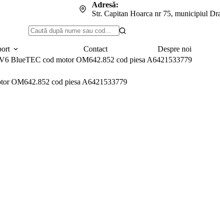
Adresă:
Str. Capitan Hoarca nr 75, municipiul Dr
Niciun
rezultat
port
Contact
Despre noi
el V6 BlueTEC cod motor OM642.852 cod piesa A6421533779