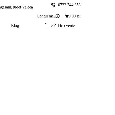
0722 744 353
agasani, judet Valcea
Contul meu
0.00
lei
Coș
de
Blog
Întrebări frecvente
cumpărături