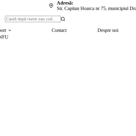
Adresă:
Str. Capitan Hoarca nr 75, municipiul Dr
Niciun
rezultat
port
Contact
Despre noi
a NFU