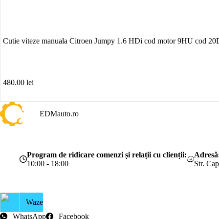
Cutie viteze manuala Citroen Jumpy 1.6 HDi cod motor 9HU cod 
480.00
lei
EDMauto.ro
Program de ridicare comenzi și relații cu clienții:
Adresă
10:00 - 18:00
Str. Ca
Waze
WhatsApp
Facebook