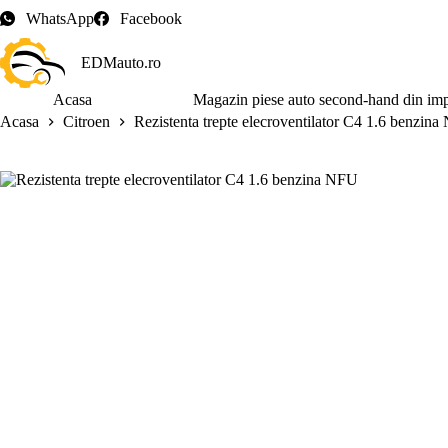
Sari
WhatsApp
Facebook
la
conținut
EDMauto.ro
Acasa
Magazin piese auto second-hand din im
Acasa
Citroen
Rezistenta trepte elecroventilator C4 1.6 benzin