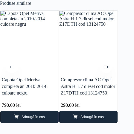
Produse similare
Capota Opel Meriva
Compresor clima AC Opel
ECU O
completa an 2010-2014
Astra H 1.7 diesel cod motor
T E83
culoare negru
Z17DTH cod 13124750
790.00
lei
290.00
lei
450.0
Adaugă în coș
Adaugă în coș