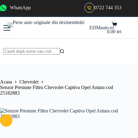
Sari
WhatsApp
0722 744 353
la
conținut
Coș
EDMauto.ro
de
0.00
lei
cumpărături
Niciun
rezultat
Acasa
Chevrolet
Senzor Presiune Filtru Chevrolet Captiva Opel Antara cod
25182883