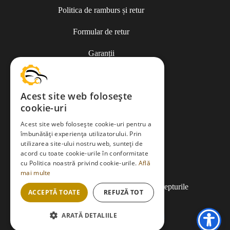
Politica de ramburs și retur
Formular de retur
Garanții
ANPC
Acest site web folosește
cookie-uri
Termeni și condiții
Acest site web folosește cookie-uri pentru a
îmbunătăți experiența utilizatorului. Prin
utilizarea site-ului nostru web, sunteți de
Politica de Cookies
acord cu toate cookie-urile în conformitate
cu Politica noastră privind cookie-urile.
Află
Politica de confidențialitate
mai multe
Copyright © 2013-2026
EDMauto.ro
Toate drepturile
ACCEPTĂ TOATE
REFUZĂ TOT
rezervate.
ARATĂ DETALIILE