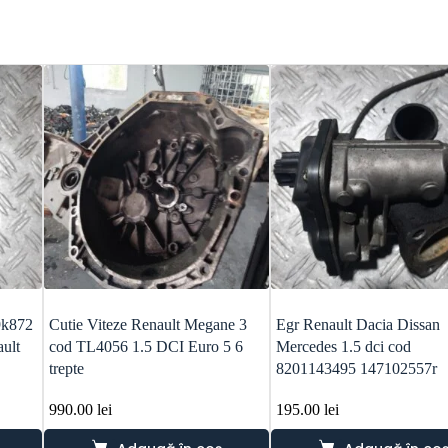
9k872
Cutie Viteze Renault Megane 3
Egr Renault Dacia Dissan
ult
cod TL4056 1.5 DCI Euro 5 6
Mercedes 1.5 dci cod
trepte
8201143495 147102557r
990.00
lei
195.00
lei