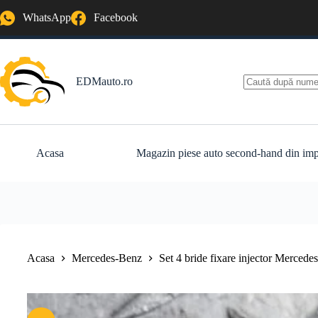
Sari
WhatsApp
Facebook
la
conținut
EDMauto.ro
Niciun
rezultat
Acasa
Magazin piese auto second-hand din imp
Acasa
Mercedes-Benz
Set 4 bride fixare injector Merce