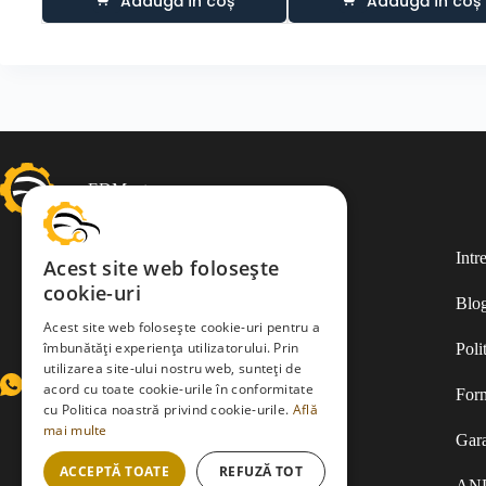
Adaugă în coș
Adaugă în coș
EDMauto.ro
Intr
Acest site web folosește
cookie-uri
Blo
Acest site web folosește cookie-uri pentru a
îmbunătăți experiența utilizatorului. Prin
Poli
utilizarea site-ului nostru web, sunteți de
WhatsApp
Facebook
acord cu toate cookie-urile în conformitate
Form
cu Politica noastră privind cookie-urile.
Află
mai multe
Gara
ACCEPTĂ TOATE
REFUZĂ TOT
AN