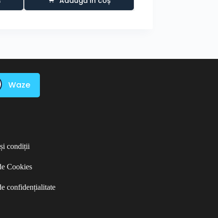
ș
Adaugă în coș
Adaugă în co
Waze
i condiții
 de Cookies
de confidențialitate