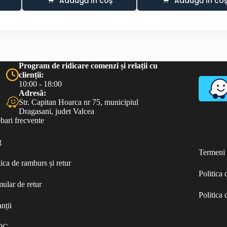
Adaugă în coș
Adaugă în co
Program de ridicare comenzi și relații cu
clienții:
10:00 - 18:00
Adresă:
Str. Capitan Hoarca nr 75, municipiul
Dragasani, judet Valcea
ebari frecvente
g
Termeni ș
tica de ramburs și retur
Politica
ular de retur
Politica 
nții
PC