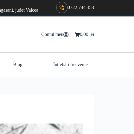
0722 744 353
agasani, judet Valcea
Contul meu
0.00
lei
Coș
de
cumpărături
Blog
Întrebări frecvente