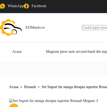
Sari
WhatsApp
Facebook
la
conținut
EDMauto.ro
Niciun
rezultat
Acasa
Magazin piese auto second-hand din imp
Acasa
Renault
Set Suport far stanga dreapta superior Ren