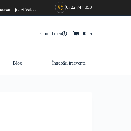
0722 744 353
agasani, judet Valcea
Contul meu
0.00
lei
Coș
de
cumpărături
Blog
Întrebări frecvente