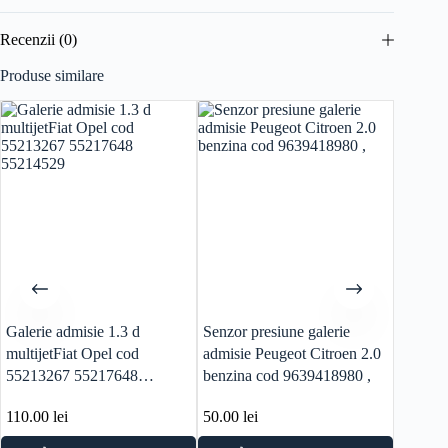
Recenzii (0)
Produse similare
Galerie admisie 1.3 d
Senzor presiune galerie
Scut te
multijetFiat Opel cod
admisie Peugeot Citroen 2.0
Romeo 
55213267 55217648
benzina cod 9639418980 ,
cod mo
55214529
110.00
lei
50.00
lei
80.00
l