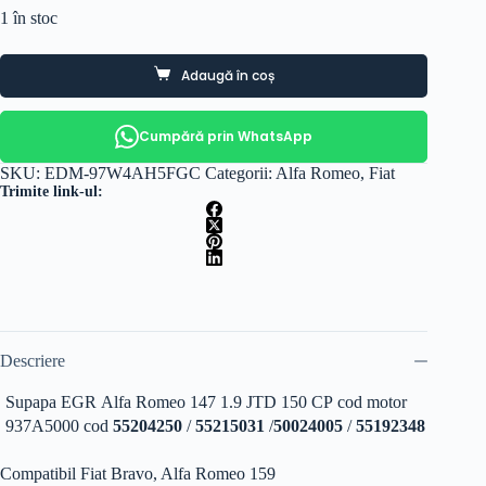
1 în stoc
Adaugă în coș
Cumpără prin WhatsApp
SKU:
EDM-97W4AH5FGC
Categorii:
Alfa Romeo
,
Fiat
Trimite link-ul:
Descriere
Supapa EGR Alfa Romeo 147 1.9 JTD 150 CP cod motor
937A5000 cod
55204250
/
55215031
/
50024005
/
55192348
Compatibil Fiat Bravo, Alfa Romeo 159