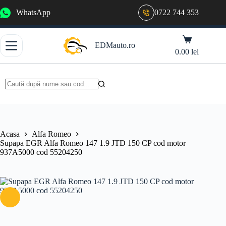
Sari
WhatsApp
0722 744 353
la
conținut
Coș
EDMauto.ro
de
0.00
lei
cumpărături
Niciun
rezultat
Acasa
Alfa Romeo
Supapa EGR Alfa Romeo 147 1.9 JTD 150 CP cod motor
937A5000 cod 55204250