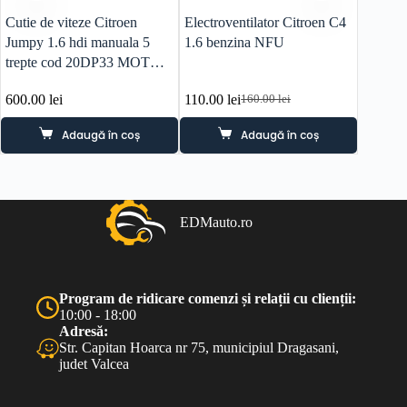
Cutie de viteze Citroen
Electroventilator Citroen C4
Senzori
Jumpy 1.6 hdi manuala 5
1.6 benzina NFU
Grand 
trepte cod 20DP33 MOTOR
9HU
600.00
lei
110.00
lei
50.00
l
160.00
lei
Prețul
Prețul
inițial
curent
Adaugă în coș
Adaugă în coș
a
este:
fost:
110.00 lei.
160.00 lei.
EDMauto.ro
Program de ridicare comenzi și relații cu clienții:
10:00 - 18:00
Adresă:
Str. Capitan Hoarca nr 75, municipiul Dragasani,
judet Valcea