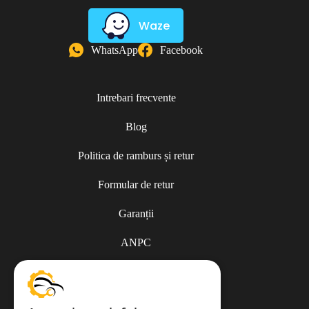
Waze
WhatsApp
Facebook
Intrebari frecvente
Blog
Politica de ramburs și retur
Formular de retur
Garanții
ANPC
Termeni și condiții