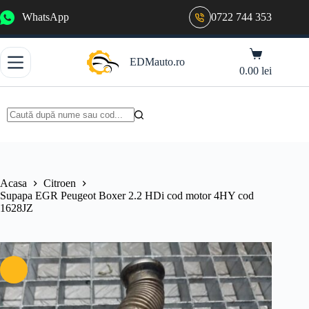
Sari
WhatsApp
0722 744 353
la
conținut
Coș
EDMauto.ro
de
0.00
lei
cumpărături
Niciun
rezultat
Acasa
Citroen
Supapa EGR Peugeot Boxer 2.2 HDi cod motor 4HY cod
1628JZ