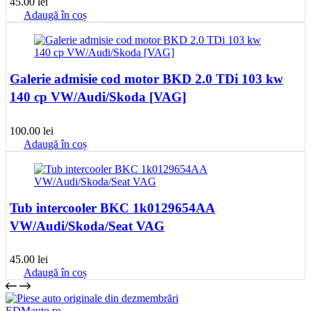
45.00
lei
Adaugă în coș
Galerie admisie cod motor BKD 2.0 TDi 103 kw
140 cp VW/Audi/Skoda [VAG]
100.00
lei
Adaugă în coș
Tub intercooler BKC 1k0129654AA
VW/Audi/Skoda/Seat VAG
45.00
lei
Adaugă în coș
EDMauto.ro