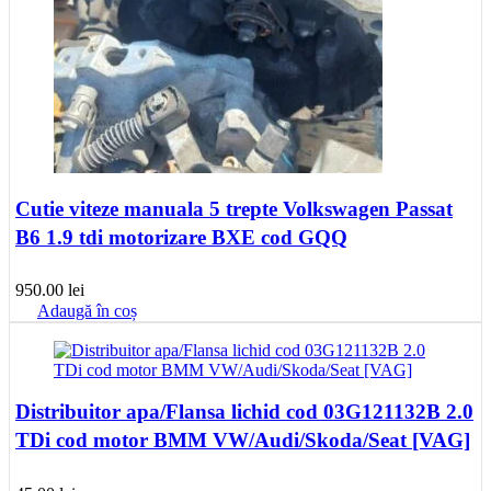
Cutie viteze manuala 5 trepte Volkswagen Passat
B6 1.9 tdi motorizare BXE cod GQQ
950.00
lei
Adaugă în coș
Distribuitor apa/Flansa lichid cod 03G121132B 2.0
TDi cod motor BMM VW/Audi/Skoda/Seat [VAG]