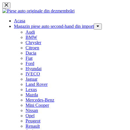
Sari
la
conținut
Acasa
Magazin piese auto second-hand din import
Audi
BMW
Chrysler
Citroen
Dacia
Fiat
Ford
Hyundai
IVECO
Jaguar
Land Rover
Lexus
Mazda
Mercedes-Benz
Mini Cooper
Nissan
Opel
Peugeot
Renault