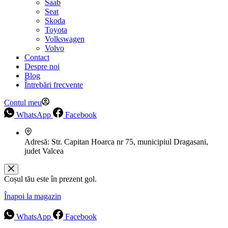
Saab
Seat
Skoda
Toyota
Volkswagen
Volvo
Contact
Despre noi
Blog
Întrebări frecvente
Contul meu
WhatsApp
Facebook
Adresă:
Str. Capitan Hoarca nr 75, municipiul Dragasani,
judet Valcea
Coșul tău este în prezent gol.
Înapoi la magazin
WhatsApp
Facebook