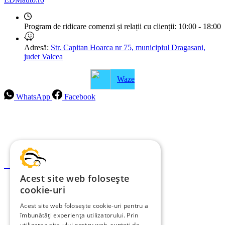
Program de ridicare comenzi și relații cu clienții:
10:00 - 18:00
Adresă:
Str. Capitan Hoarca nr 75, municipiul Dragasani,
judet Valcea
Waze
WhatsApp
Facebook
Intrebari frecvente
Blog
Politica de ramburs și retur
Formular de retur
Acest site web folosește
Garanții
cookie-uri
ANPC
Acest site web folosește cookie-uri pentru a
îmbunătăți experiența utilizatorului. Prin
Termeni și condiții
utilizarea site-ului nostru web, sunteți de