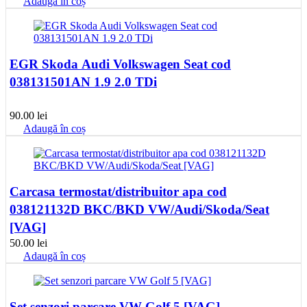
Adaugă în coș
EGR Skoda Audi Volkswagen Seat cod
038131501AN 1.9 2.0 TDi
90.00
lei
Adaugă în coș
Carcasa termostat/distribuitor apa cod
038121132D BKC/BKD VW/Audi/Skoda/Seat
[VAG]
50.00
lei
Adaugă în coș
Set senzori parcare VW Golf 5 [VAG]