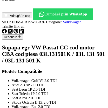
Cantitate
Supapa
Cumpără prin WhatsApp
egr
Adaugă în coș
VW
SKU:
EDM-DR15W05B26
Categorie:
Volkswagen
Passat
Trimite link-ul:
CC
cod
Descriere
motor
CBA
Supapa egr VW Passat CC cod motor
cod
piesa
CBA cod piesa 03L131501K / 03L 131 501
03L131501K
/ 03L 131 501 K
Modele Compatibile
Volkswagen Golf VI 2.0 TDI
Audi A3 8P 2.0 TDI
Seat Leon 1P 2.0 TDI
Seat Toledo 1P 2.0 TDI
Seat Altea 2.0 TDI
Skoda Octavia II 1Z 2.0 TDI
Volkswagen Eos 2.0 TDI