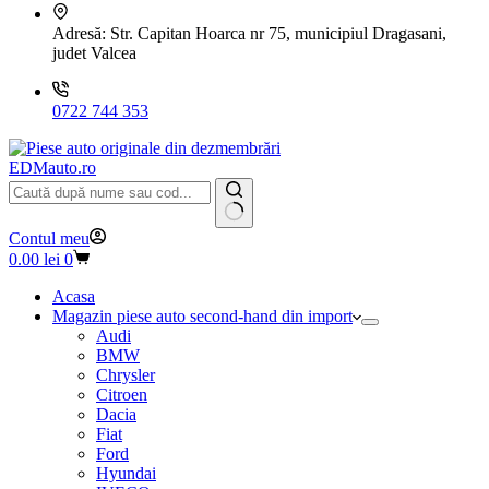
Adresă:
Str. Capitan Hoarca nr 75, municipiul Dragasani,
judet Valcea
0722 744 353
EDMauto.ro
Niciun
Contul meu
rezultat
Coș
0.00
lei
0
de
cumpărături
Acasa
Magazin piese auto second-hand din import
Audi
BMW
Chrysler
Citroen
Dacia
Fiat
Ford
Hyundai