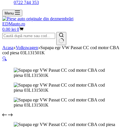
0722 744 353
Menu
EDMauto.ro
Coș
0.00
lei
0
de
cumpărături
Niciun
Acasa
Volkswagen
Supapa egr VW Passat CC cod motor CBA
rezultat
cod piesa 03L131501K
🔍