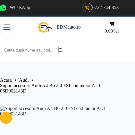
Sari
WhatsApp
0722 744 353
la
conținut
Coș
EDMauto.ro
de
0.00
lei
cumpărături
Niciun
rezultat
Acasa
Audi
Suport accesorii Audi A4 B6 2.0 FSI cod motor ALT
06D903143D