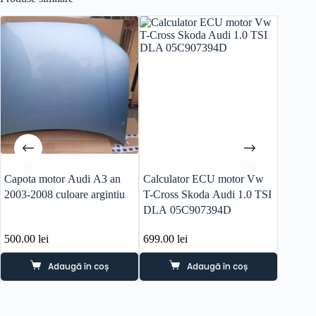
Capota motor Audi A3 an
Calculator ECU motor Vw
Cutie v
2003-2008 culoare argintiu
T-Cross Skoda Audi 1.0 TSI
Skoda 
DLA 05C907394D
COD 
500.00
lei
699.00
lei
1,800.
Adaugă în coș
Adaugă în coș