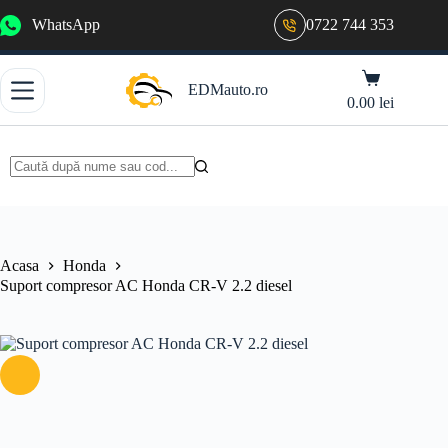
Sari
WhatsApp
0722 744 353
la
conținut
Coș
EDMauto.ro
de
0.00
lei
cumpărături
Niciun
rezultat
Acasa
Honda
Suport compresor AC Honda CR-V 2.2 diesel