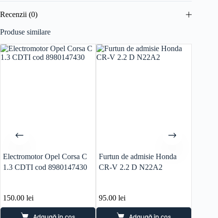
Recenzii (0)
Produse similare
Electromotor Opel Corsa C
Furtun de admisie Honda
Galerie
1.3 CDTI cod 8980147430
CR-V 2.2 D N22A2
Honda 
2016 
150.00
lei
95.00
lei
290.0
Adaugă în coș
Adaugă în coș