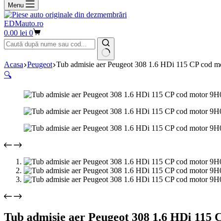
Menu
EDMauto.ro
Coș
0.00
lei
0
de
cumpărături
Niciun
Acasa
Peugeot
Tub admisie aer Peugeot 308 1.6 HDi 115 CP cod 
rezultat
🔍
Tub admisie aer Peugeot 308 1.6 HDi 115 