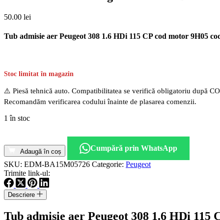
50.00
lei
Tub admisie aer Peugeot 308 1.6 HDi 115 CP cod motor 9H05 co
Stoc limitat în magazin
⚠️ Piesă tehnică auto. Compatibilitatea se verifică obligatoriu după C
Recomandăm verificarea codului înainte de plasarea comenzii.
1 în stoc
Cantitate
Tub
Cumpără prin WhatsApp
admisie
Adaugă în coș
aer
SKU:
EDM-BA15M05726
Categorie:
Peugeot
Peugeot
Trimite link-ul:
308
1.6
Descriere
HDi
115
Tub admisie aer Peugeot 308 1.6 HDi 115 
CP