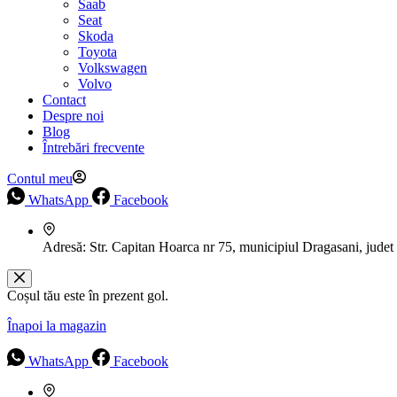
Saab
Seat
Skoda
Toyota
Volkswagen
Volvo
Contact
Despre noi
Blog
Întrebări frecvente
Contul meu
WhatsApp
Facebook
Adresă:
Str. Capitan Hoarca nr 75, municipiul Dragasani, judet
Coșul tău este în prezent gol.
Înapoi la magazin
WhatsApp
Facebook