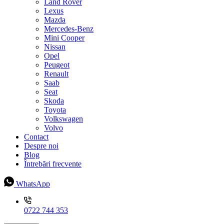
Land Rover
Lexus
Mazda
Mercedes-Benz
Mini Cooper
Nissan
Opel
Peugeot
Renault
Saab
Seat
Skoda
Toyota
Volkswagen
Volvo
Contact
Despre noi
Blog
Întrebări frecvente
WhatsApp
0722 744 353