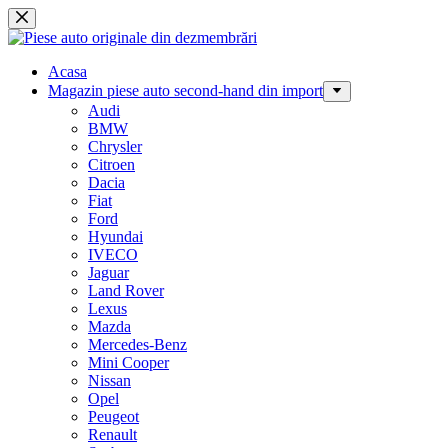
Sari
la
conținut
Acasa
Magazin piese auto second-hand din import
Audi
BMW
Chrysler
Citroen
Dacia
Fiat
Ford
Hyundai
IVECO
Jaguar
Land Rover
Lexus
Mazda
Mercedes-Benz
Mini Cooper
Nissan
Opel
Peugeot
Renault