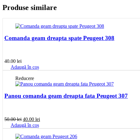
Produse similare
Comanda geam dreapta spate Peugeot 308
40.00
lei
Adaugă în coș
Reducere
Panou comanda geam dreapta fata Peugeot 307
Prețul
Prețul
50.00
lei
40.00
lei
inițial
curent
Adaugă în coș
a
este:
fost:
40.00 lei.