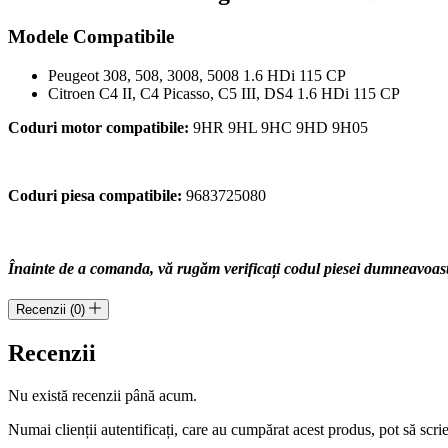
cod
motor
Modele Compatibile
9H05
cod
Peugeot 308, 508, 3008, 5008 1.6 HDi 115 CP
piesa
Citroen C4 II, C4 Picasso, C5 III, DS4 1.6 HDi 115 CP
9683725080
Coduri motor compatibile:
9HR 9HL 9HC 9HD 9H05
Coduri piesa compatibile:
9683725080
Înainte de a comanda, vă rugăm verificați codul piesei dumneavoastră
Recenzii (0)
Recenzii
Nu există recenzii până acum.
Numai clienții autentificați, care au cumpărat acest produs, pot să scri