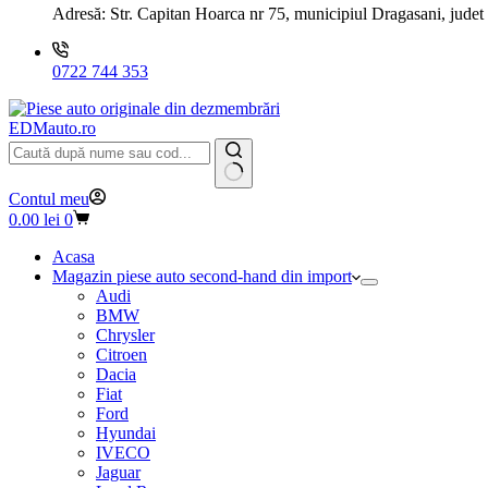
Adresă:
Str. Capitan Hoarca nr 75, municipiul Dragasani, judet
0722 744 353
EDMauto.ro
Niciun
Contul meu
rezultat
Coș
0.00
lei
0
de
cumpărături
Acasa
Magazin piese auto second-hand din import
Audi
BMW
Chrysler
Citroen
Dacia
Fiat
Ford
Hyundai
IVECO
Jaguar