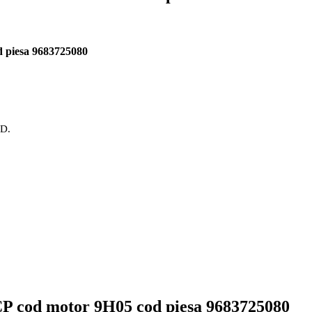
d piesa 9683725080
OD.
CP cod motor 9H05 cod piesa 9683725080