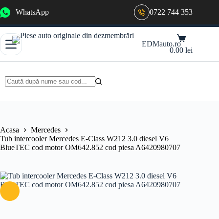
Sari
WhatsApp
0722 744 353
la
conținut
Coș
EDMauto.ro
de
0.00
lei
cumpărături
Niciun
rezultat
Acasa
Mercedes
Tub intercooler Mercedes E-Class W212 3.0 diesel V6
BlueTEC cod motor OM642.852 cod piesa A6420980707