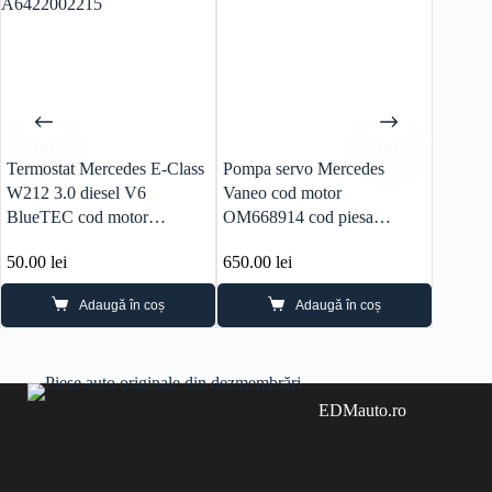
Termostat Mercedes E-Class
Pompa servo Mercedes
Rampa 
W212 3.0 diesel V6
Vaneo cod motor
Class 
BlueTEC cod motor
OM668914 cod piesa
BlueTE
OM642.852 cod piesa
A1684660501
OM642.
50.00
lei
650.00
lei
320.0
A6422002215
A6420
Adaugă în coș
Adaugă în coș
EDMauto.ro