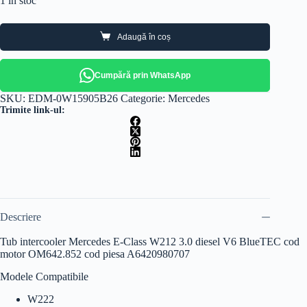
1 în stoc
Adaugă în coș
Cumpără prin WhatsApp
SKU:
EDM-0W15905B26
Categorie:
Mercedes
Trimite link-ul:
Descriere
Tub intercooler Mercedes E-Class W212 3.0 diesel V6 BlueTEC cod
motor OM642.852 cod piesa A6420980707
Modele Compatibile
W222