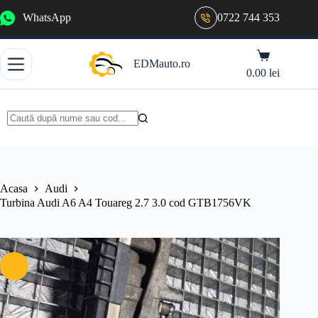
Sari
WhatsApp
0722 744 353
la
conținut
Coș
EDMauto.ro
de
0.00
lei
cumpărături
Niciun
rezultat
Acasa
Audi
Turbina Audi A6 A4 Touareg 2.7 3.0 cod GTB1756VK