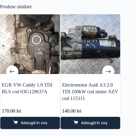
Produse similare
EGR VW Caddy 1.9 TDI
Electromotor Audi A3 2.0
Calcul
BLS cod 03G129637A
TDI 100kW cod motor AZV
A3 2.0
cod 115311
CFGB 
170.00
lei
140.00
lei
850.0
Adaugă în coș
Adaugă în coș