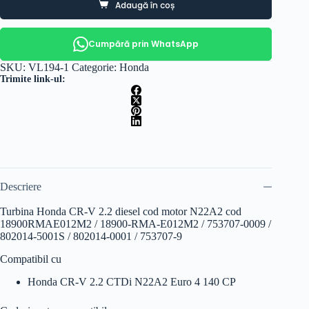
Adaugă în coș
Cumpără prin WhatsApp
SKU:
VL194-1
Categorie:
Honda
Trimite link-ul:
Descriere
Turbina Honda CR-V 2.2 diesel cod motor N22A2 cod
18900RMAE012M2 / 18900-RMA-E012M2 / 753707-0009 /
802014-5001S / 802014-0001 / 753707-9
Compatibil cu
Honda CR-V 2.2 CTDi N22A2 Euro 4 140 CP