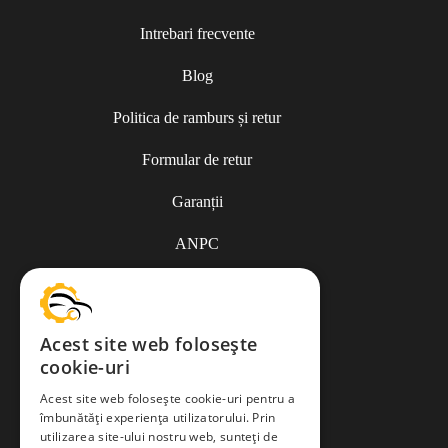
Intrebari frecvente
Blog
Politica de ramburs și retur
Formular de retur
Garanții
ANPC
Termeni și condiții
Acest site web folosește
cookie-uri
Politica de Cookies
Acest site web folosește cookie-uri pentru a
îmbunătăți experiența utilizatorului. Prin
Politica de confidențialitate
utilizarea site-ului nostru web, sunteți de