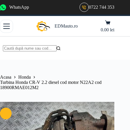
Sari
WhatsApp
0722 744 353
la
conținut
Coș
EDMauto.ro
de
0.00
lei
cumpărături
Niciun
rezultat
Acasa
Honda
Turbina Honda CR-V 2.2 diesel cod motor N22A2 cod
18900RMAE012M2