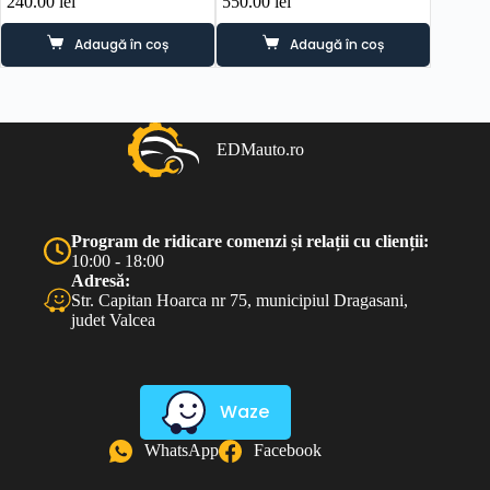
240.00
lei
550.00
lei
95.00
l
Adaugă în coș
Adaugă în coș
EDMauto.ro
Program de ridicare comenzi și relații cu clienții:
10:00 - 18:00
Adresă:
Str. Capitan Hoarca nr 75, municipiul Dragasani,
judet Valcea
Waze
WhatsApp
Facebook