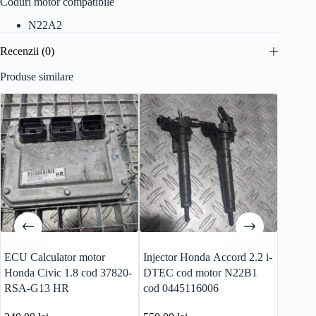
Coduri motor compatibile
N22A2
Recenzii (0)
Produse similare
ECU Calculator motor
Injector Honda Accord 2.2 i-
Furtun
Honda Civic 1.8 cod 37820-
DTEC cod motor N22B1
CR-V 
RSA-G13 HR
cod 0445116006