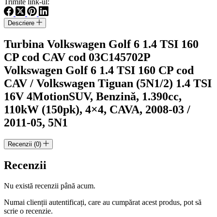
Trimite link-ul:
1.4
TSI
Descriere
160
CP
Turbina Volkswagen Golf 6 1.4 TSI 160
cod
CAV
CP cod CAV cod 03C145702P
cod
Volkswagen Golf 6 1.4 TSI 160 CP cod
03C145702P
CAV /
Volkswagen Tiguan (5N1/2) 1.4 TSI
16V 4Motion
SUV, Benzină, 1.390cc,
110kW (150pk), 4×4, CAVA, 2008-03 /
2011-05, 5N1
Recenzii (0)
Recenzii
Nu există recenzii până acum.
Numai clienții autentificați, care au cumpărat acest produs, pot să
scrie o recenzie.