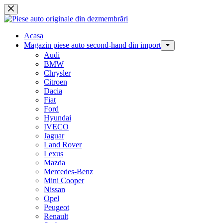
Sari
la
conținut
Acasa
Magazin piese auto second-hand din import
Audi
BMW
Chrysler
Citroen
Dacia
Fiat
Ford
Hyundai
IVECO
Jaguar
Land Rover
Lexus
Mazda
Mercedes-Benz
Mini Cooper
Nissan
Opel
Peugeot
Renault