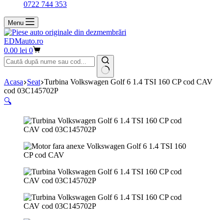
0722 744 353
Menu
EDMauto.ro
Coș
0.00
lei
0
de
cumpărături
Niciun
Acasa
Seat
Turbina Volkswagen Golf 6 1.4 TSI 160 CP cod CAV
rezultat
cod 03C145702P
🔍