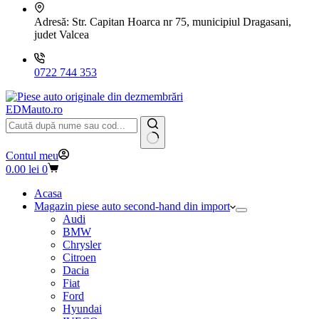
Adresă:
Str. Capitan Hoarca nr 75, municipiul Dragasani,
judet Valcea
0722 744 353
EDMauto.ro
Niciun
Contul meu
rezultat
Coș
0.00
lei
0
de
cumpărături
Acasa
Magazin piese auto second-hand din import
Audi
BMW
Chrysler
Citroen
Dacia
Fiat
Ford
Hyundai