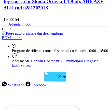
Injector cu fir Skoda Octavia 1 1.9 tdi, AHF AZV
ALH cod 028130201S
120.00
lei
Adaugă în coș
EDMauto.ro
Program de ridicare comenzi și relații cu clienții:
10:00 - 18:00
Adresă:
Str. Capitan Hoarca nr 75, municipiul Dragasani,
judet Valcea
Waze
WhatsApp
Facebook
Intrebari frecvente
Blog