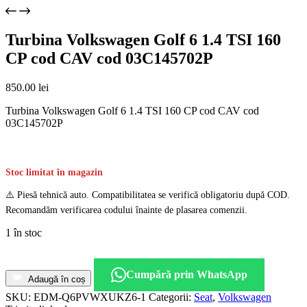
Turbina Volkswagen Golf 6 1.4 TSI 160
CP cod CAV cod 03C145702P
850.00
lei
Turbina Volkswagen Golf 6 1.4 TSI 160 CP cod CAV cod
03C145702P
Stoc limitat în magazin
⚠️ Piesă tehnică auto. Compatibilitatea se verifică obligatoriu după COD.
Recomandăm verificarea codului înainte de plasarea comenzii.
1 în stoc
Cantitate
Turbina
Cumpără prin WhatsApp
Volkswagen
Adaugă în coș
Golf
SKU:
EDM-Q6PVWXUKZ6-1
Categorii:
Seat
,
Volkswagen
6