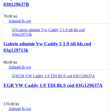
038129637B
70.00
lei
Adaugă în coș
Galerie admisie Vw Caddy 5 1.9 tdi bls cod
03g129713k
90.00
lei
Adaugă în coș
EGR VW Caddy 1.9 TDI BLS cod 03G129637A
170.00
lei
Adaugă în coș