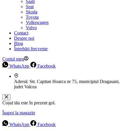
Saab
Seat
Skoda
Toyota
Volkswagen
Volvo
Contact
Despre noi
Blog
Întrebări frecvente
Contul meu
WhatsApp
Facebook
Adresă:
Str. Capitan Hoarca nr 75, municipiul Dragasani,
judet Valcea
Coșul tău este în prezent gol.
Înapoi la magazin
WhatsApp
Facebook