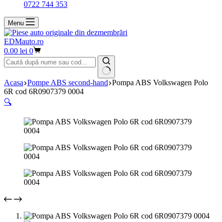
0722 744 353
Menu
EDMauto.ro
Coș
0.00
lei
0
de
cumpărături
Niciun
Acasa
Pompe ABS second-hand
Pompa ABS Volkswagen Polo
rezultat
6R cod 6R0907379 0004
🔍