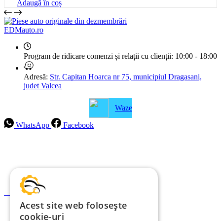
Adaugă în coș
EDMauto.ro
Program de ridicare comenzi și relații cu clienții:
10:00 - 18:00
Adresă:
Str. Capitan Hoarca nr 75, municipiul Dragasani,
judet Valcea
Waze
WhatsApp
Facebook
Intrebari frecvente
Blog
Politica de ramburs și retur
Formular de retur
Acest site web folosește
Garanții
cookie-uri