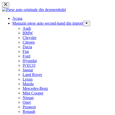
Sari
la
conținut
Acasa
Magazin piese auto second-hand din import
Audi
BMW
Chrysler
Citroen
Dacia
Fiat
Ford
Hyundai
IVECO
Jaguar
Land Rover
Lexus
Mazda
Mercedes-Benz
Mini Cooper
Nissan
Opel
Peugeot
Renault