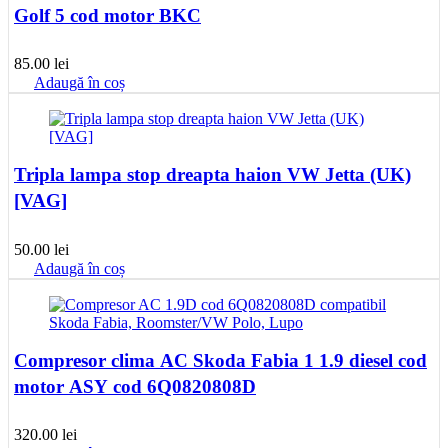
Golf 5 cod motor BKC
85.00
lei
Adaugă în coș
Tripla lampa stop dreapta haion VW Jetta (UK)
[VAG]
50.00
lei
Adaugă în coș
Compresor clima AC Skoda Fabia 1 1.9 diesel cod
motor ASY cod 6Q0820808D
320.00
lei