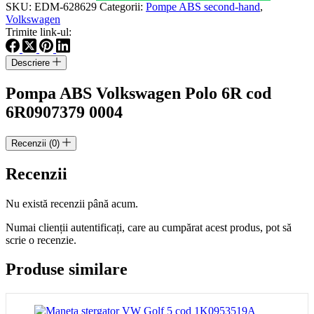
Volkswagen
SKU:
EDM-628629
Categorii:
Pompe ABS second-hand
,
Polo
Volkswagen
6R
Trimite link-ul:
cod
6R0907379
Descriere
0004
Pompa ABS Volkswagen Polo 6R cod
6R0907379 0004
Recenzii (0)
Recenzii
Nu există recenzii până acum.
Numai clienții autentificați, care au cumpărat acest produs, pot să
scrie o recenzie.
Produse similare