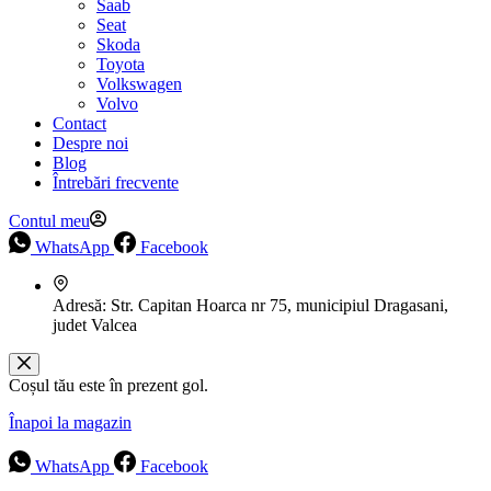
Saab
Seat
Skoda
Toyota
Volkswagen
Volvo
Contact
Despre noi
Blog
Întrebări frecvente
Contul meu
WhatsApp
Facebook
Adresă:
Str. Capitan Hoarca nr 75, municipiul Dragasani,
judet Valcea
Coșul tău este în prezent gol.
Înapoi la magazin
WhatsApp
Facebook