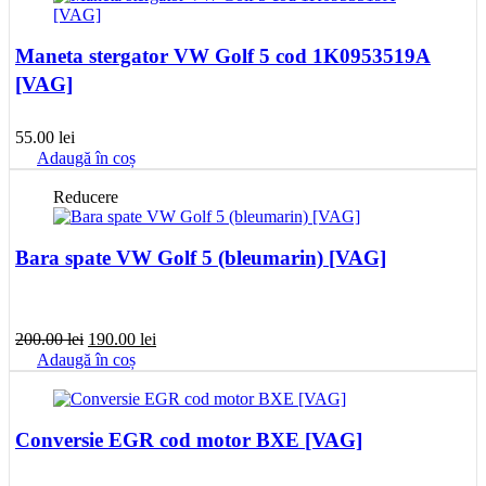
Maneta stergator VW Golf 5 cod 1K0953519A
[VAG]
55.00
lei
Adaugă în coș
Reducere
Bara spate VW Golf 5 (bleumarin) [VAG]
Prețul
Prețul
200.00
lei
190.00
lei
inițial
curent
Adaugă în coș
a
este:
fost:
190.00 lei.
200.00 lei.
Conversie EGR cod motor BXE [VAG]