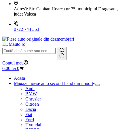
Adresă:
Str. Capitan Hoarca nr 75, municipiul Dragasani,
judet Valcea
0722 744 353
EDMauto.ro
Niciun
Contul meu
rezultat
Coș
0.00
lei
0
de
cumpărături
Acasa
Magazin piese auto second-hand din import
Audi
BMW
Chrysler
Citroen
Dacia
Fiat
Ford
Hyundai