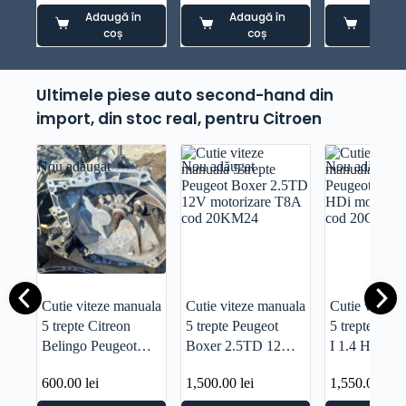
Adaugă în
Adaugă în
Adaug
coș
coș
co
Ultimele piese auto second-hand din
import, din stoc real, pentru Citroen
Nou adăugat
Nou adăugat
Nou adăugat
Cutie viteze manuala
Cutie viteze manuala
Cutie viteze
5 trepte Citreon
5 trepte Peugeot
5 trepte Peu
Belingo Peugeot
Boxer 2.5TD 12V
I 1.4 HDi mo
Partne 1.6HDI cod
motorizare T8A cod
8HR cod 20
600.00
lei
1,500.00
lei
1,550.00
lei
20DP33
20KM24