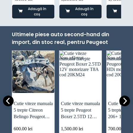
JH3142
Adaugă în
Adaugă în
Adaug
coș
coș
co
Ultimele piese auto second-hand din
import, din stoc real, pentru Peugeot
Nou adăugat
Nou adăugat
Nou adăugat
Cutie viteze manuala
Cutie viteze manuala
Cutie viteze
5 trepte Citreon
5 trepte Peugeot
5 trepte Peug
Belingo Peugeot
Boxer 2.5TD 12V
206+ 1.4 HD
Partne 1.6HDI cod
motorizare T8A cod
motorizare 
600.00
lei
1,500.00
lei
700.00
lei
20DP33
20KM24
20CQ53