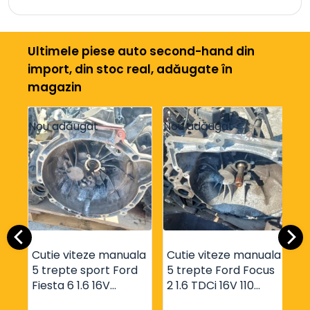
Ultimele piese auto second-hand din
import, din stoc real, adăugate în
magazin
Nou adăugat
Nou adăugat
N
Cutie viteze manuala
Cutie viteze manuala
C
5 trepte sport Ford
5 trepte Ford Focus
5
Fiesta 6 1.6 16V
2 1.6 TDCi 16V 110
M
motorizare HXJA cod
motorizare G8DD
1