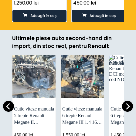
8A6R-7002-DA
cod 9M5R-7002-YA
c
1,250.00
lei
450.00
lei
4
Adaugă în coș
Adaugă în coș
Ultimele piese auto second-hand din
import, din stoc real, pentru Renault
Nou adăugat
Nou adăugat
Nou adăugat
Cutie viteze manuala
Cutie viteze manuala
Cutie viteze
5 trepte Renault
6 trepte Renault
6 trepte Rena
Megane II
Megane III 1.4 16V
Megane 1.6
Grandtour 1.4 16V
TCe motorizare
motorizare 
450.00
lei
1,550.00
lei
1,450.00
lei
motor K4J740 cod
H4JA7 cod TL4060
ND4012