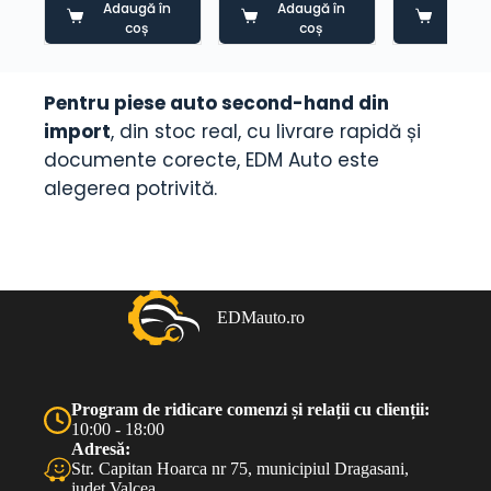
Adaugă în
Adaugă în
Adaug
coș
coș
co
Pentru piese auto second-hand din
import
, din stoc real, cu livrare rapidă și
documente corecte, EDM Auto este
alegerea potrivită.
EDMauto.ro
Program de ridicare comenzi și relații cu clienții:
10:00 - 18:00
Adresă:
Str. Capitan Hoarca nr 75, municipiul Dragasani,
judet Valcea