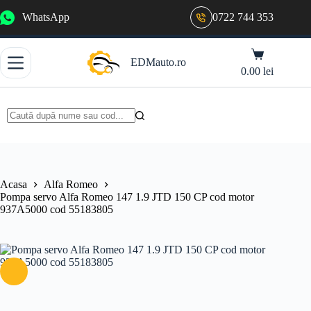
Sari
WhatsApp
0722 744 353
la
conținut
Coș
EDMauto.ro
de
0.00
lei
cumpărături
Niciun
rezultat
Acasa
Alfa Romeo
Pompa servo Alfa Romeo 147 1.9 JTD 150 CP cod motor
937A5000 cod 55183805