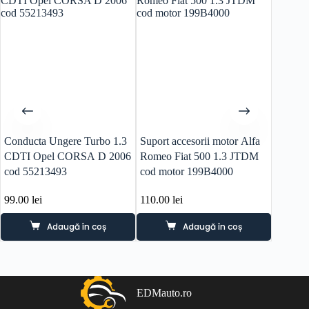
Conducta Ungere Turbo 1.3
Suport accesorii motor Alfa
Cric or
CDTI Opel CORSA D 2006
Romeo Fiat 500 1.3 JTDM
502C2
cod 55213493
cod motor 199B4000
99.00
lei
110.00
lei
40.00
l
Adaugă în coș
Adaugă în coș
EDMauto.ro