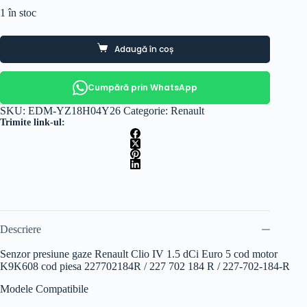
1 în stoc
Adaugă în coș
Cumpără prin WhatsApp
SKU:
EDM-YZ18H04Y26
Categorie:
Renault
Trimite link-ul:
Descriere
Senzor presiune gaze Renault Clio IV 1.5 dCi Euro 5 cod motor
K9K608 cod piesa 227702184R / 227 702 184 R / 227-702-184-R
Modele Compatibile