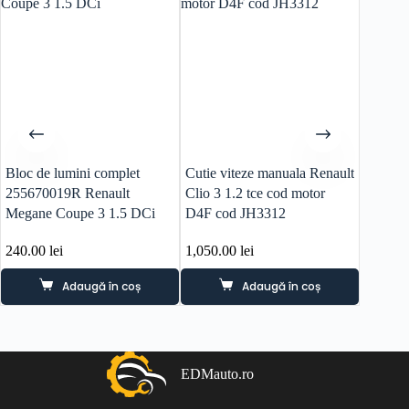
Bloc de lumini complet
Cutie viteze manuala Renault
Galerie
255670019R Renault
Clio 3 1.2 tce cod motor
Renault
Megane Coupe 3 1.5 DCi
D4F cod JH3312
240.00
lei
1,050.00
lei
120.0
Adaugă în coș
Adaugă în coș
EDMauto.ro