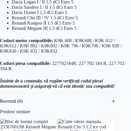
Dacia Logan I / II 1.5 dCi Euro 5
Dacia Sandero I / II 1.5 dCi Euro 5
Dacia Duster I 1.5 dCi Euro 5
Renault Clio III / IV 1.5 dCi Euro 5
Renault Kangoo II 1.5 dCi Euro 5
Renault Megane III 1.5 dCi Euro 5
Coduri motor compatibile:
K9K 608 / K9K608 / K9K 612 /
K9K612 / K9K 892 / K9K892 / K9K 796 / K9K796 / K9K 830 /
K9K830 / K9K 832 / K9K832
Coduri piesa compatibile:
227702184R, 227 702 184 R, 227-702-
184-R
Înainte de a comanda, vă rugăm verificați codul piesei
dumneavoastră și asigurați-vă că este identic sau compatibil!
Recenzii (0)
Produse similare
Reducer