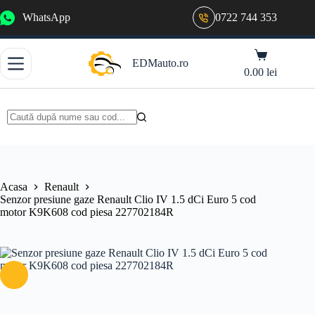
Sari
WhatsApp
0722 744 353
la
conținut
Coș
EDMauto.ro
de
0.00
lei
cumpărături
Niciun
rezultat
Acasa
Renault
Senzor presiune gaze Renault Clio IV 1.5 dCi Euro 5 cod
motor K9K608 cod piesa 227702184R