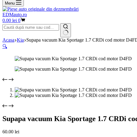
Menu
EDMauto.ro
Coș
0.00
lei
0
de
cumpărături
Niciun
Acasa
Kia
Supapa vacuum Kia Sportage 1.7 CRDi cod motor D4F
rezultat
🔍
Supapa vacuum Kia Sportage 1.7 CRDi c
60.00
lei