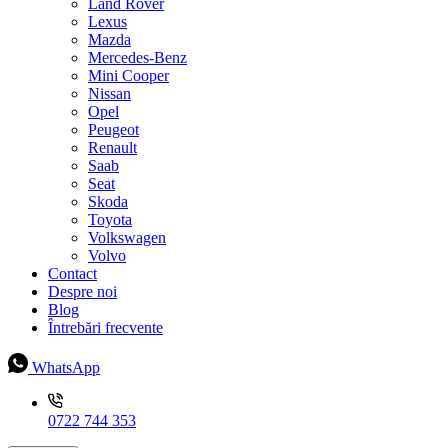
Land Rover
Lexus
Mazda
Mercedes-Benz
Mini Cooper
Nissan
Opel
Peugeot
Renault
Saab
Seat
Skoda
Toyota
Volkswagen
Volvo
Contact
Despre noi
Blog
Întrebări frecvente
WhatsApp
0722 744 353