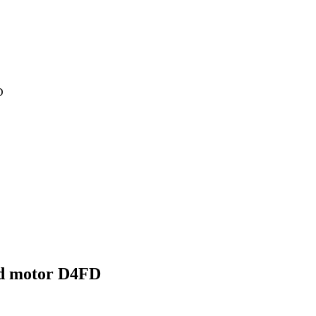
D
od motor D4FD