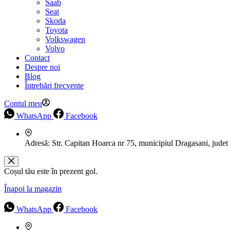
Saab
Seat
Skoda
Toyota
Volkswagen
Volvo
Contact
Despre noi
Blog
Întrebări frecvente
Contul meu
WhatsApp
Facebook
Adresă:
Str. Capitan Hoarca nr 75, municipiul Dragasani, judet
Coșul tău este în prezent gol.
Înapoi la magazin
WhatsApp
Facebook