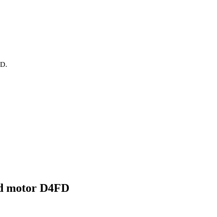
OD.
od motor D4FD