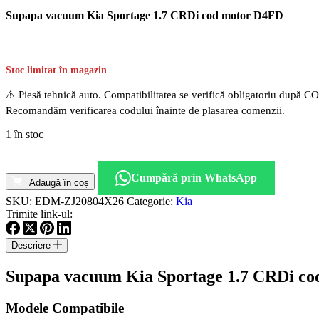
Supapa vacuum Kia Sportage 1.7 CRDi cod motor D4FD
Stoc limitat în magazin
⚠️ Piesă tehnică auto. Compatibilitatea se verifică obligatoriu după C
Recomandăm verificarea codului înainte de plasarea comenzii.
1 în stoc
Cantitate
Supapa
Cumpără prin WhatsApp
vacuum
Adaugă în coș
Kia
SKU:
EDM-ZJ20804X26
Categorie:
Kia
Sportage
Trimite link-ul:
1.7
CRDi
Descriere
cod
motor
Supapa vacuum Kia Sportage 1.7 CRDi c
D4FD
Modele Compatibile