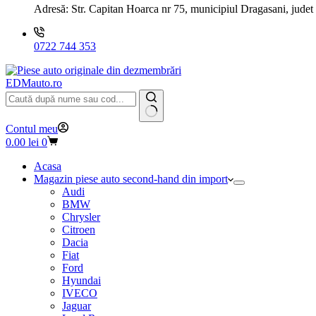
Adresă:
Str. Capitan Hoarca nr 75, municipiul Dragasani, judet
0722 744 353
EDMauto.ro
Niciun
Contul meu
rezultat
Coș
0.00
lei
0
de
cumpărături
Acasa
Magazin piese auto second-hand din import
Audi
BMW
Chrysler
Citroen
Dacia
Fiat
Ford
Hyundai
IVECO
Jaguar