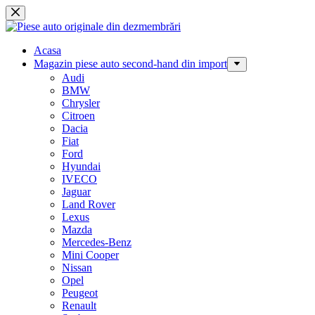
Sari
la
conținut
Acasa
Magazin piese auto second-hand din import
Audi
BMW
Chrysler
Citroen
Dacia
Fiat
Ford
Hyundai
IVECO
Jaguar
Land Rover
Lexus
Mazda
Mercedes-Benz
Mini Cooper
Nissan
Opel
Peugeot
Renault