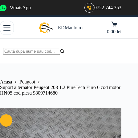
Sari
WhatsApp
0722 744 353
la
conținut
Coș
EDMauto.ro
de
0.00
lei
cumpărături
Niciun
rezultat
Acasa
Peugeot
Suport alternator Peugeot 208 1.2 PureTech Euro 6 cod motor
HN05 cod piesa 9809714680