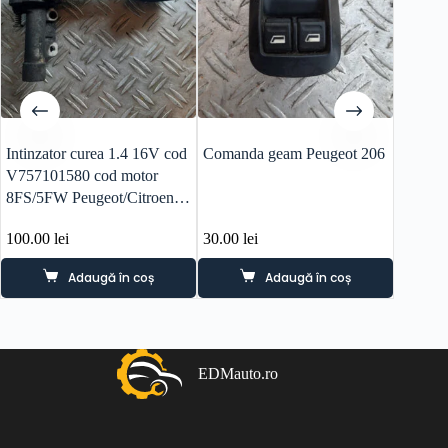
Intinzator curea 1.4 16V cod
Comanda geam Peugeot 206
Cutie v
V757101580 cod motor
Peugeo
8FS/5FW Peugeot/Citroen
motori
DS
20DM
100.00
lei
30.00
lei
480.0
Adaugă în coș
Adaugă în coș
EDMauto.ro