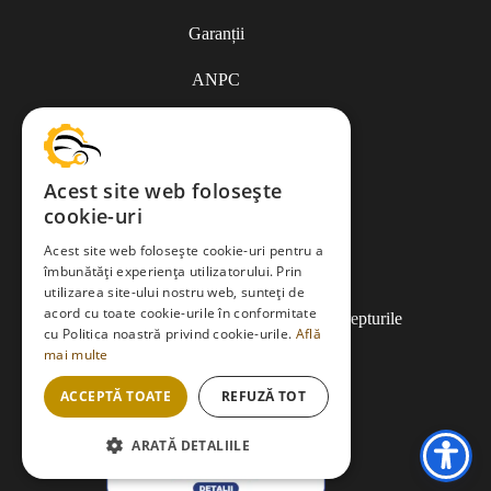
Garanții
ANPC
Termeni și condiții
Acest site web folosește
cookie-uri
Politica de Cookies
Acest site web folosește cookie-uri pentru a
îmbunătăți experiența utilizatorului. Prin
Politica de confidențialitate
utilizarea site-ului nostru web, sunteți de
acord cu toate cookie-urile în conformitate
Copyright © 2013-2026
EDMauto.ro
Toate drepturile
cu Politica noastră privind cookie-urile.
Află
rezervate.
mai multe
ACCEPTĂ TOATE
REFUZĂ TOT
ARATĂ DETALIILE