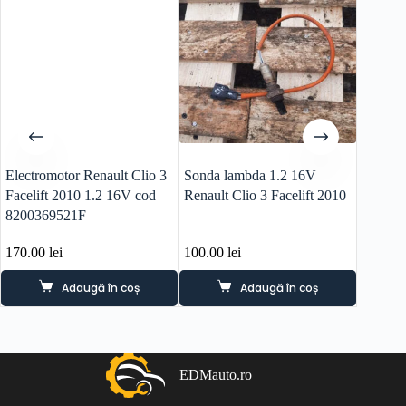
Electromotor Renault Clio 3
Sonda lambda 1.2 16V
racitor
Facelift 2010 1.2 16V cod
Renault Clio 3 Facelift 2010
Megane
8200369521F
170.00
lei
100.00
lei
120.0
Adaugă în coș
Adaugă în coș
EDMauto.ro