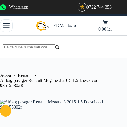
Sari
WhatsApp
0722 744 353
la
conținut
Coș
EDMauto.ro
de
0.00
lei
cumpărături
Niciun
rezultat
Acasa
Renault
Airbag pasager Renault Megane 3 2015 1.5 Diesel cod
985155802R