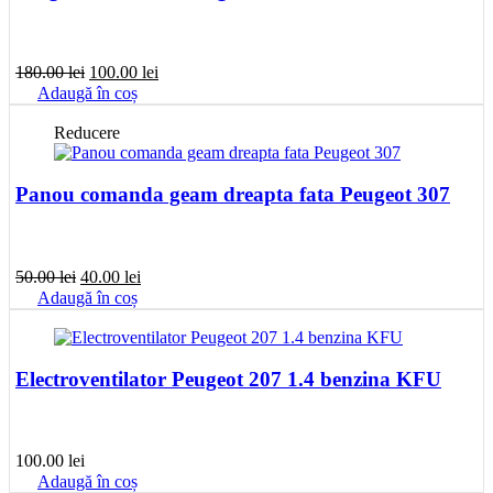
Prețul
Prețul
180.00
lei
100.00
lei
inițial
curent
Adaugă în coș
a
este:
fost:
100.00 lei.
Reducere
180.00 lei.
Panou comanda geam dreapta fata Peugeot 307
Prețul
Prețul
50.00
lei
40.00
lei
inițial
curent
Adaugă în coș
a
este:
fost:
40.00 lei.
50.00 lei.
Electroventilator Peugeot 207 1.4 benzina KFU
100.00
lei
Adaugă în coș