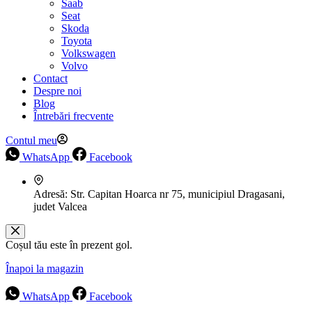
Saab
Seat
Skoda
Toyota
Volkswagen
Volvo
Contact
Despre noi
Blog
Întrebări frecvente
Contul meu
WhatsApp
Facebook
Adresă:
Str. Capitan Hoarca nr 75, municipiul Dragasani,
judet Valcea
Coșul tău este în prezent gol.
Înapoi la magazin
WhatsApp
Facebook