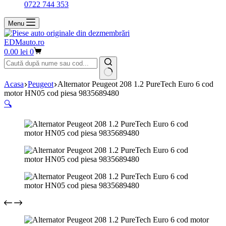
0722 744 353
Menu
EDMauto.ro
Coș
0.00
lei
0
de
cumpărături
Niciun
Acasa
Peugeot
Alternator Peugeot 208 1.2 PureTech Euro 6 cod
rezultat
motor HN05 cod piesa 9835689480
🔍