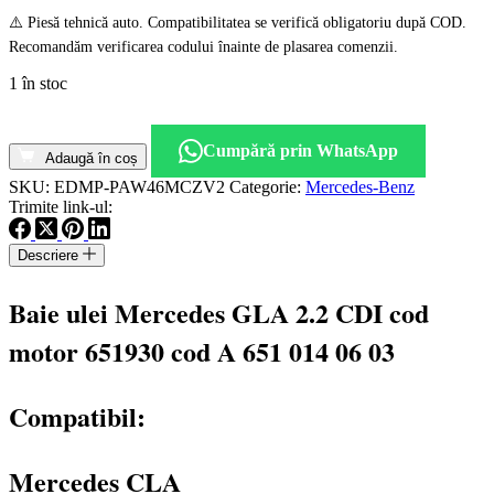
⚠️ Piesă tehnică auto. Compatibilitatea se verifică obligatoriu după COD.
Recomandăm verificarea codului înainte de plasarea comenzii.
1 în stoc
Cantitate
Baie
Cumpără prin WhatsApp
ulei
Adaugă în coș
Mercedes
SKU:
EDMP-PAW46MCZV2
Categorie:
Mercedes-Benz
GLA
Trimite link-ul:
2.2
CDI
Descriere
cod
motor
651930
Baie ulei Mercedes GLA 2.2 CDI cod
cod
A6510140603
motor 651930 cod A 651 014 06 03
Compatibil:
Mercedes CLA