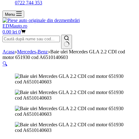
0722 744 353
Menu
EDMauto.ro
Coș
0.00
lei
0
de
cumpărături
Niciun
Acasa
Mercedes-Benz
Baie ulei Mercedes GLA 2.2 CDI cod
rezultat
motor 651930 cod A6510140603
🔍