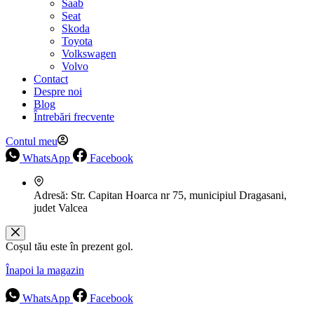
Saab
Seat
Skoda
Toyota
Volkswagen
Volvo
Contact
Despre noi
Blog
Întrebări frecvente
Contul meu
WhatsApp
Facebook
Adresă:
Str. Capitan Hoarca nr 75, municipiul Dragasani,
judet Valcea
Coșul tău este în prezent gol.
Înapoi la magazin
WhatsApp
Facebook