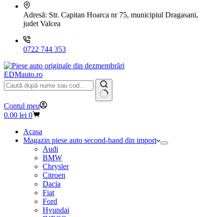
Adresă:
Str. Capitan Hoarca nr 75, municipiul Dragasani,
judet Valcea
0722 744 353
EDMauto.ro
Niciun
Contul meu
rezultat
Coș
0.00
lei
0
de
cumpărături
Acasa
Magazin piese auto second-hand din import
Audi
BMW
Chrysler
Citroen
Dacia
Fiat
Ford
Hyundai