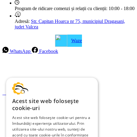
Program de ridicare comenzi și relații cu clienții:
10:00 - 18:00
Adresă:
Str. Capitan Hoarca nr 75, municipiul Dragasani,
judet Valcea
Waze
WhatsApp
Facebook
Intrebari frecvente
Blog
Politica de ramburs și retur
Formular de retur
Acest site web folosește
Garanții
cookie-uri
ANPC
Acest site web folosește cookie-uri pentru a
îmbunătăți experiența utilizatorului. Prin
Termeni și condiții
utilizarea site-ului nostru web, sunteți de
Politica de Cookies
acord cu toate cookie-urile în conformitate