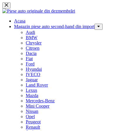
Sari
la
conținut
Acasa
Magazin piese auto second-hand din import
Audi
BMW
Chrysler
Citroen
Dacia
Fiat
Ford
Hyundai
IVECO
Jaguar
Land Rover
Lexus
Mazda
Mercedes-Benz
Mini Cooper
Nissan
Opel
Peugeot
Renault