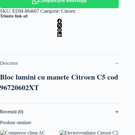
Cumpără prin WhatsApp
SKU:
EDM-884667
Categorie:
Citroen
Trimite link-ul:
Descriere
Bloc lumini cu manete Citroen C5 cod
96720602XT
Recenzii (0)
Produse similare