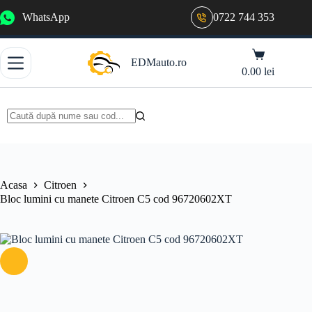
Sari
WhatsApp
0722 744 353
la
conținut
Coș
EDMauto.ro
de
0.00
lei
cumpărături
Niciun
rezultat
Acasa
Citroen
Bloc lumini cu manete Citroen C5 cod 96720602XT