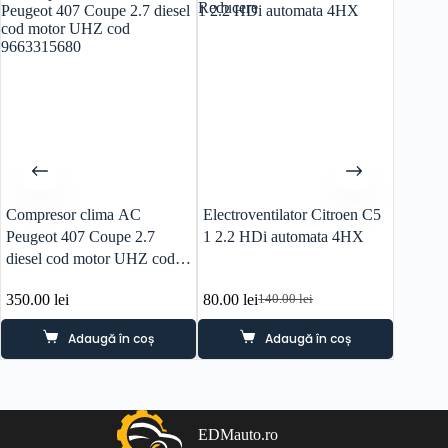
Reducere
Reducer
Compresor clima AC
Electroventilator Citroen C5
Trager 
Peugeot 407 Coupe 2.7
1 2.2 HDi automata 4HX
Grand P
diesel cod motor UHZ cod
6FY
9663315680
350.00
lei
80.00
lei
120.0
140.00
lei
Prețul
Prețul
inițial
curent
Adaugă în coș
Adaugă în coș
a
este:
fost:
80.00 lei.
140.00 lei.
EDMauto.ro