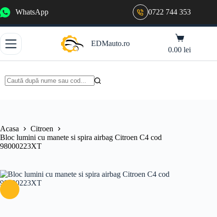
Sari
WhatsApp
0722 744 353
la
conținut
Coș
EDMauto.ro
de
0.00
lei
cumpărături
Niciun
rezultat
Acasa
Citroen
Bloc lumini cu manete si spira airbag Citroen C4 cod
98000223XT