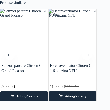
Produse similare
Reducere
Reducer
Senzori parcare Citroen C4
Electroventilator Citroen C4
Electro
Grand Picasso
1.6 benzina NFU
1 2.2 
50.00
lei
110.00
lei
80.00
l
160.00
lei
Prețul
Prețul
inițial
curent
Adaugă în coș
Adaugă în coș
a
este:
fost:
110.00 lei.
160.00 lei.