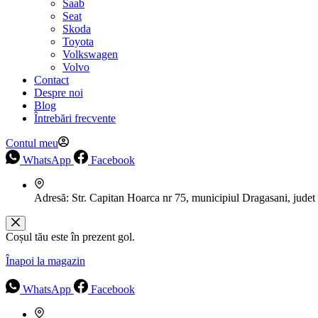
Saab
Seat
Skoda
Toyota
Volkswagen
Volvo
Contact
Despre noi
Blog
Întrebări frecvente
Contul meu
WhatsApp
Facebook
Adresă:
Str. Capitan Hoarca nr 75, municipiul Dragasani, judet
Coșul tău este în prezent gol.
Înapoi la magazin
WhatsApp
Facebook