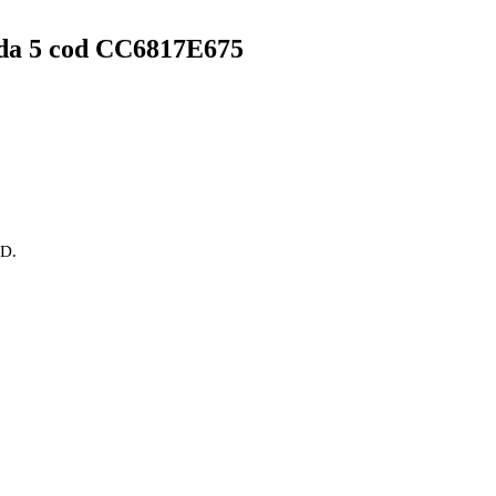
zda 5 cod CC6817E675
OD.