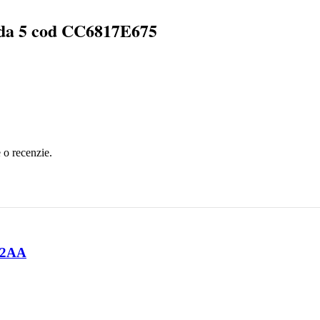
zda 5 cod CC6817E675
e o recenzie.
R2AA