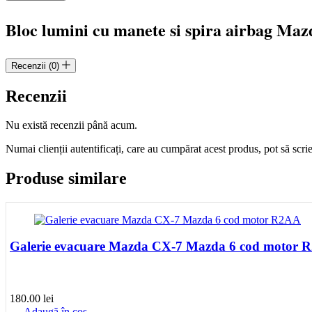
Mazda
5
Bloc lumini cu manete si spira airbag Ma
cod
CC6817E675
Recenzii (0)
Recenzii
Nu există recenzii până acum.
Numai clienții autentificați, care au cumpărat acest produs, pot să scri
Produse similare
Galerie evacuare Mazda CX-7 Mazda 6 cod motor 
180.00
lei
Adaugă în coș