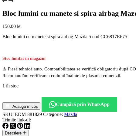
Bloc lumini cu manete si spira airbag Ma
150.00
lei
Bloc lumini cu manete si spira airbag Mazda 5 cod CC6817E675
Stoc limitat în magazin
⚠️ Piesă tehnică auto. Compatibilitatea se verifică obligatoriu după C
Recomandăm verificarea codului înainte de plasarea comenzii.
1 în stoc
Cantitate
Bloc
Cumpără prin WhatsApp
lumini
Adaugă în coș
cu
SKU:
EDM-881829
Categorie:
Mazda
manete
Trimite link-ul:
si
spira
Descriere
airbag