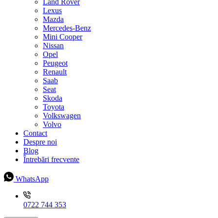
Land Rover
Lexus
Mazda
Mercedes-Benz
Mini Cooper
Nissan
Opel
Peugeot
Renault
Saab
Seat
Skoda
Toyota
Volkswagen
Volvo
Contact
Despre noi
Blog
Întrebări frecvente
WhatsApp
0722 744 353