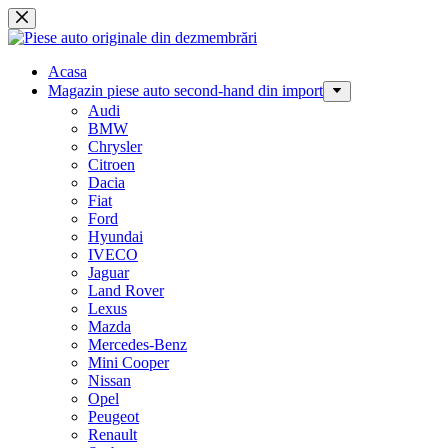
Sari
la
conținut
Acasa
Magazin piese auto second-hand din import
Audi
BMW
Chrysler
Citroen
Dacia
Fiat
Ford
Hyundai
IVECO
Jaguar
Land Rover
Lexus
Mazda
Mercedes-Benz
Mini Cooper
Nissan
Opel
Peugeot
Renault