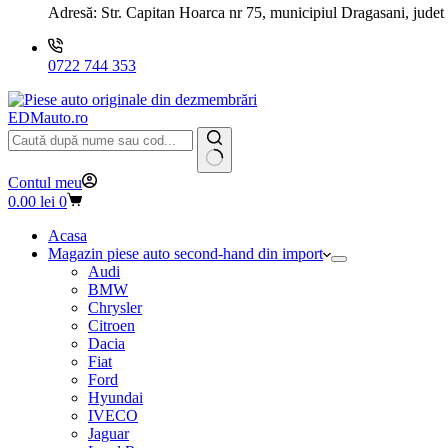
Adresă:
Str. Capitan Hoarca nr 75, municipiul Dragasani, judet
0722 744 353
EDMauto.ro
Niciun
Contul meu
rezultat
Coș
0.00
lei
0
de
cumpărături
Acasa
Magazin piese auto second-hand din import
Audi
BMW
Chrysler
Citroen
Dacia
Fiat
Ford
Hyundai
IVECO
Jaguar