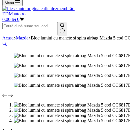
Menu
EDMauto.ro
Coș
0.00
lei
0
de
cumpărături
Niciun
Acasa
Mazda
Bloc lumini cu manete si spira airbag Mazda 5 cod
rezultat
🔍