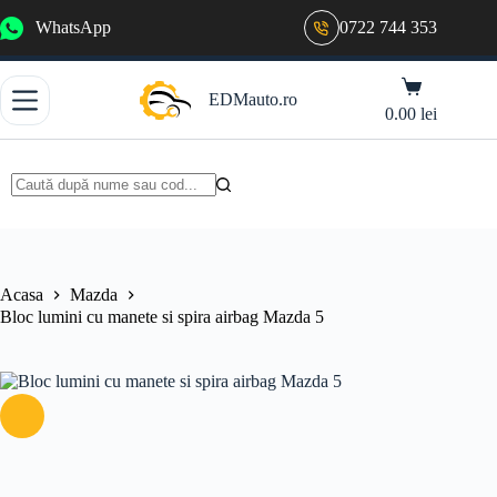
Sari
WhatsApp
0722 744 353
la
conținut
Coș
EDMauto.ro
de
0.00
lei
cumpărături
Niciun
rezultat
Acasa
Mazda
Bloc lumini cu manete si spira airbag Mazda 5