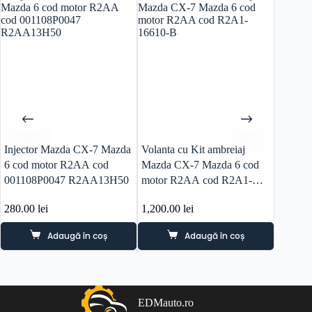
Injector Mazda CX-7 Mazda
Volanta cu Kit ambreiaj
Pompa 
6 cod motor R2AA cod
Mazda CX-7 Mazda 6 cod
Mazda 
001108P0047 R2AA13H50
motor R2AA cod R2A1-
cod R
16610-B
280.00
lei
1,200.00
lei
480.0
Adaugă în coș
Adaugă în coș
EDMauto.ro