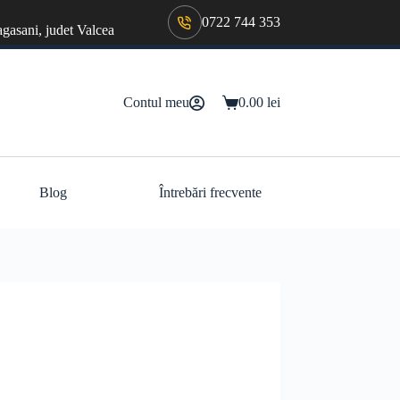
0722 744 353
agasani, judet Valcea
Contul meu
0.00
lei
Coș
de
cumpărături
Blog
Întrebări frecvente