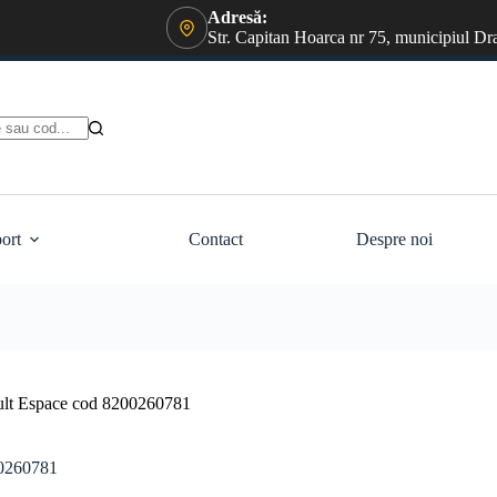
Adresă:
Str. Capitan Hoarca nr 75, municipiul Dr
ort
Contact
Despre noi
ault Espace cod 8200260781