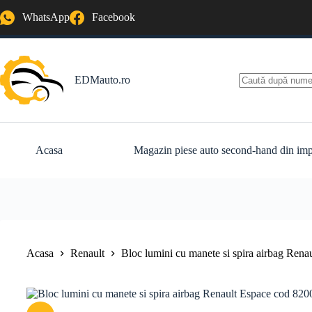
Sari
WhatsApp
Facebook
la
conținut
EDMauto.ro
Niciun
rezultat
Acasa
Magazin piese auto second-hand din imp
Acasa
Renault
Bloc lumini cu manete si spira airbag Ren