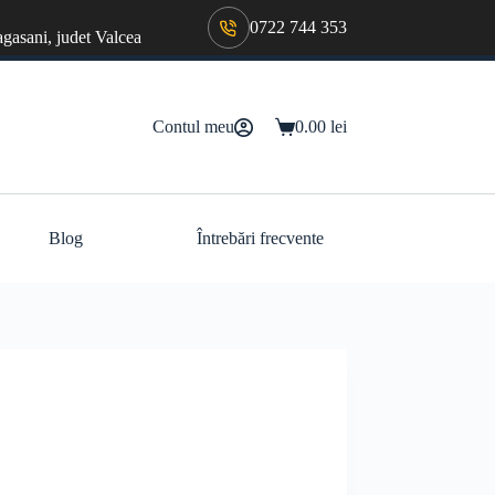
0722 744 353
agasani, judet Valcea
Contul meu
0.00
lei
Coș
de
cumpărături
Blog
Întrebări frecvente