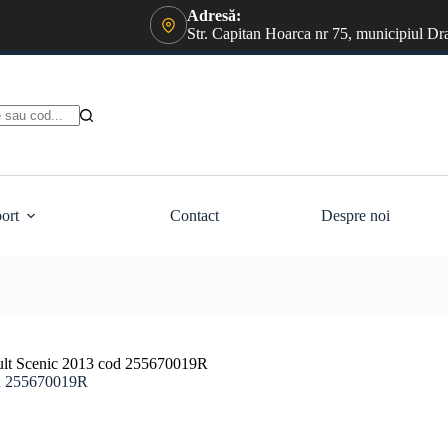
Adresă:
Str. Capitan Hoarca nr 75, municipiul Dr
ort
Contact
Despre noi
nault Scenic 2013 cod 255670019R