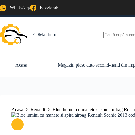
Sari
WhatsApp
Facebook
la
conținut
EDMauto.ro
Niciun
rezultat
Acasa
Magazin piese auto second-hand din imp
Acasa
Renault
Bloc lumini cu manete si spira airbag Re