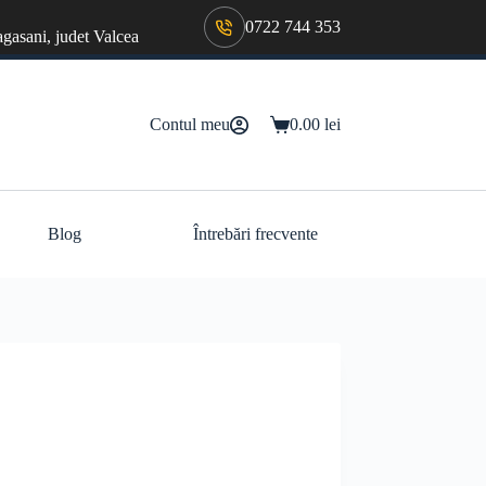
0722 744 353
agasani, judet Valcea
Contul meu
0.00
lei
Coș
de
cumpărături
Blog
Întrebări frecvente