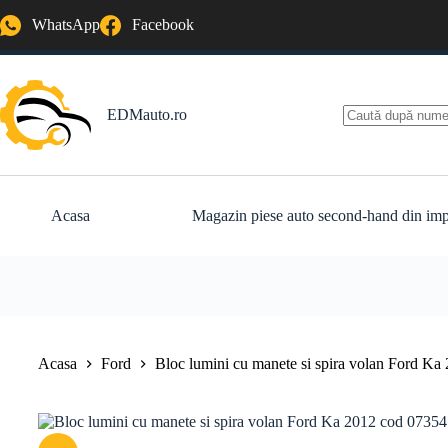
Sari
WhatsApp
Facebook
la
conținut
EDMauto.ro
Niciun
rezultat
Acasa
Magazin piese auto second-hand din imp
Acasa
Ford
Bloc lumini cu manete si spira volan Ford K