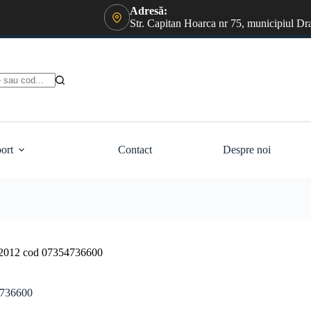
Adresă:
Str. Capitan Hoarca nr 75, municipiul Dr
ort
Contact
Despre noi
a 2012 cod 07354736600